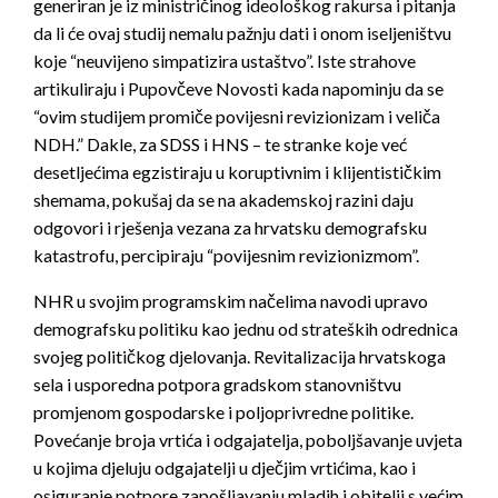
generiran je iz ministričinog ideološkog rakursa i pitanja
da li će ovaj studij nemalu pažnju dati i onom iseljeništvu
koje “neuvijeno simpatizira ustaštvo”. Iste strahove
artikuliraju i Pupovčeve Novosti kada napominju da se
“ovim studijem promiče povijesni revizionizam i veliča
NDH.” Dakle, za SDSS i HNS – te stranke koje već
desetljećima egzistiraju u koruptivnim i klijentističkim
shemama, pokušaj da se na akademskoj razini daju
odgovori i rješenja vezana za hrvatsku demografsku
katastrofu, percipiraju “povijesnim revizionizmom”.
NHR u svojim programskim načelima navodi upravo
demografsku politiku kao jednu od strateških odrednica
svojeg političkog djelovanja. Revitalizacija hrvatskoga
sela i usporedna potpora gradskom stanovništvu
promjenom gospodarske i poljoprivredne politike.
Povećanje broja vrtića i odgajatelja, poboljšavanje uvjeta
u kojima djeluju odgajatelji u dječjim vrtićima, kao i
osiguranje potpore zapošljavanju mladih i obitelji s većim