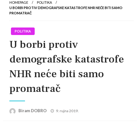
HOMEPAGE
POLITIKA
U BORBI PROTIV DEMOGRAFSKE KATASTROFE NHR NEĆE BITI SAMO
PROMATRAČ
POLITIKA
U borbi protiv
demografske katastrofe
NHR neće biti samo
promatrač
Posted
Biram DOBRO
9. rujna 2019.
on