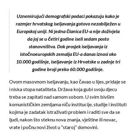
Uznemirujući demografski podaci pokazuju kako je
razmjer hrvatskog iseljavanja gotovo nezabilježen u
Europskoj uniji. Ni jedna članica EU-a nije doživjela
da joj se u četiri godine iseli sedam posto
stanovništva. Dok prosjek iseljavanja iz
istočnoeuropskih zemalja EU-a danas iznosi oko
10.000 godišnje, iseljavanje iz Hrvatske u zadnje tri
godine broji preko 60.000 godišnje.
Ovom masovnom iseljavanju, kao čavao u lijes, pridaje se
i niska stopa nataliteta. Država koja gubi svoju djecu
treba se zapitati nad samom sobom. U svim bivšim
komunističkim zemljama niču institucije, studije i instituti
kojima je zadatak istraživati problem i raditi sve da se
ljudi, nakon što steknu nova znanja, vještine ili novac,
vrate i počnu novi život u “staroj” domovini.