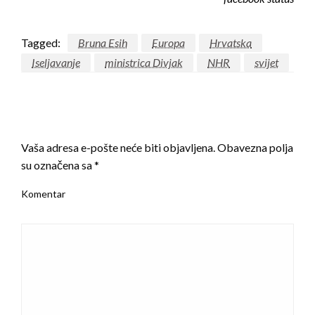
Tagged:
Bruna Esih
Europa
Hrvatska
Iseljavanje
ministrica Divjak
NHR
svijet
LEAVE A RESPONSE
Vaša adresa e-pošte neće biti objavljena.
Obavezna polja
su označena sa
*
Komentar