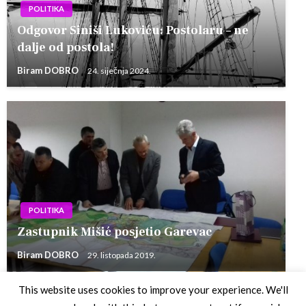
POLITIKA
Odgovor Siniši Lukoviću: Postolaru – ne
dalje od postola!
Biram DOBRO
24. siječnja 2024.
POLITIKA
Zastupnik Mišić posjetio Garevac
Biram DOBRO
29. listopada 2019.
This website uses cookies to improve your experience. We'll