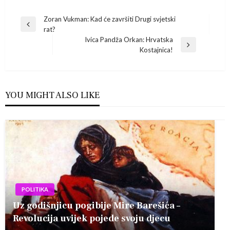
Navigacija
Zoran Vukman: Kad će završiti Drugi svjetski
Previous
rat?
Post
objava
Ivica Pandža Orkan: Hrvatska
Next
Kostajnica!
Post
YOU MIGHT ALSO LIKE
POLITIKA
Uz godišnjicu pogibije Mire Barešića –
Revolucija uvijek pojede svoju djecu