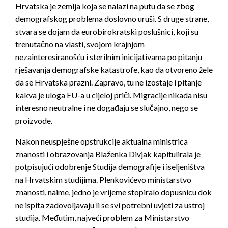
Hrvatska je zemlja koja se nalazi na putu da se zbog
demografskog problema doslovno uruši. S druge strane,
stvara se dojam da eurobirokratski poslušnici, koji su
trenutačno na vlasti, svojom krajnjom
nezainteresiranošću i sterilnim inicijativama po pitanju
rješavanja demografske katastrofe, kao da otvoreno žele
da se Hrvatska prazni. Zapravo, tu ne izostaje i pitanje
kakva je uloga EU-a u cijeloj priči. Migracije nikada nisu
interesno neutralne i ne događaju se slučajno, nego se
proizvode.
Nakon neuspješne opstrukcije aktualna ministrica
znanosti i obrazovanja Blaženka Divjak kapitulirala je
potpisujući odobrenje Studija demografije i iseljeništva
na Hrvatskim studijima. Plenkovićevo ministarstvo
znanosti, naime, jedno je vrijeme stopiralo dopusnicu dok
ne ispita zadovoljavaju li se svi potrebni uvjeti za ustroj
studija. Međutim, najveći problem za Ministarstvo