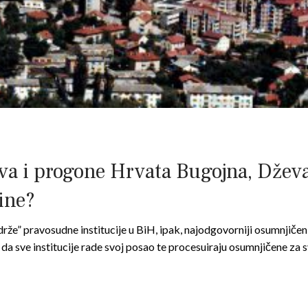
tva i progone Hrvata Bugojna, Džev
ine?
rže” pravosudne institucije u BiH, ipak, najodgovorniji osumnjiče
da sve institucije rade svoj posao te procesuiraju osumnjičene za 