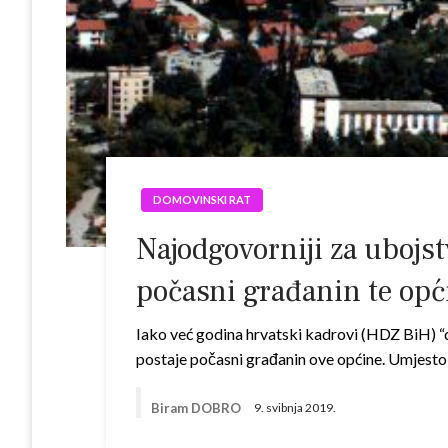
DOMOVINSKI RAT
Najodgovorniji za ubojs
počasni građanin te opć
Iako već godina hrvatski kadrovi (HDZ BiH) “d
postaje počasni građanin ove općine. Umjesto 
Biram DOBRO
9. svibnja 2019.