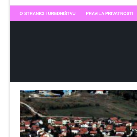
Biram DOBR
… jer BUDUĆNOST nema drugo IME
O STRANICI I UREDNIŠTVU
PRAVILA PRIVATNOSTI