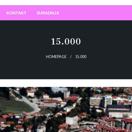
O
!
KONTAKT
SURADNJA
15.000
HOMEPAGE
15.000