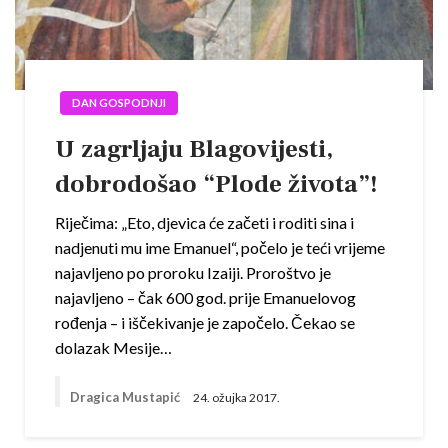
DAN GOSPODNJI
U zagrljaju Blagovijesti,
dobrodošao “Plode života”!
Riječima: „Eto, djevica će začeti i roditi sina i
nadjenuti mu ime Emanuel“, počelo je teći vrijeme
najavljeno po proroku Izaiji. Proroštvo je
najavljeno – čak 600 god. prije Emanuelovog
rođenja – i iščekivanje je započelo. Čekao se
dolazak Mesije…
Dragica Mustapić
24. ožujka 2017.