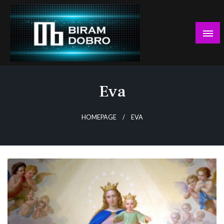
Skip
to
content
… jer BUDUĆNOST nema drugo IME!
Biram DOBRO
Eva
HOMEPAGE
EVA