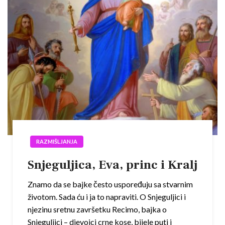
RAZMIŠLJANJA
Snjeguljica, Eva, princ i Kralj
Znamo da se bajke često uspoređuju sa stvarnim
životom. Sada ću i ja to napraviti. O Snjeguljici i
njezinu sretnu završetku Recimo, bajka o
Snjeguljici – djevojci crne kose, bijele puti i