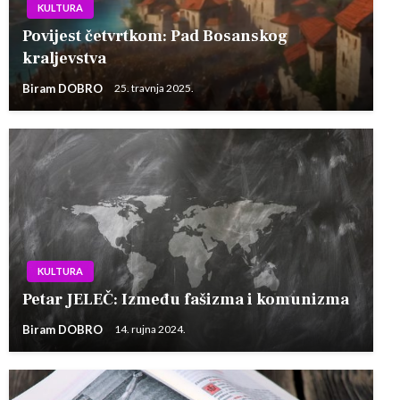
KULTURA
Povijest četvrtkom: Pad Bosanskog
kraljevstva
Biram DOBRO
25. travnja 2025.
KULTURA
Petar JELEČ: Između fašizma i komunizma
Biram DOBRO
14. rujna 2024.