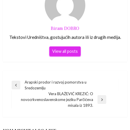
Biram DOBRO
Tekstovi Uredništva, gostujućih autora ili iz drugih medija.
View all posts
Navigacija
Arapski prodor i razvoj pomorstva u
Previous
Sredozemlju
Post
objava
Vera BLAŽEVIĆ KREZIĆ: O
novocrkvenoslavenskome jeziku Parčićeva
Next
misala iz 1893.
Post