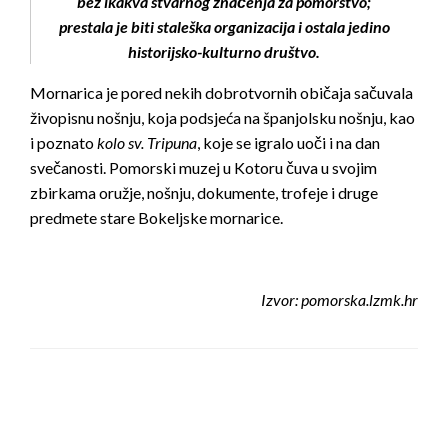
bez ikakva stvarnog značenja za pomorstvo;
prestala je biti staleška organizacija i ostala jedino
historijsko-kulturno društvo.
Mornarica je pored nekih dobrotvornih običaja sačuvala
živopisnu nošnju, koja podsjeća na španjolsku nošnju, kao
i poznato
kolo sv. Tripuna
, koje se igralo uoči i na dan
svečanosti. Pomorski muzej u Kotoru čuva u svojim
zbirkama oružje, nošnju, dokumente, trofeje i druge
predmete stare Bokeljske mornarice.
Izvor: pomorska.lzmk.hr
LEAVE A RESPONSE