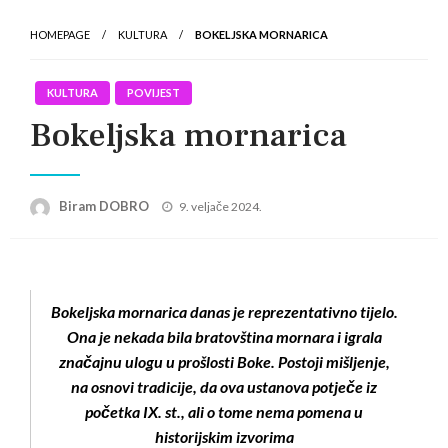
HOMEPAGE
KULTURA
BOKELJSKA MORNARICA
KULTURA
POVIJEST
Bokeljska mornarica
Posted
Biram DOBRO
9. veljače 2024.
on
Bokeljska mornarica danas je reprezentativno tijelo.
Ona je nekada bila bratovština mornara i igrala
značajnu ulogu u prošlosti Boke. Postoji mišljenje,
na osnovi tradicije, da ova ustanova potječe iz
početka IX. st., ali o tome nema pomena u
historijskim izvorima