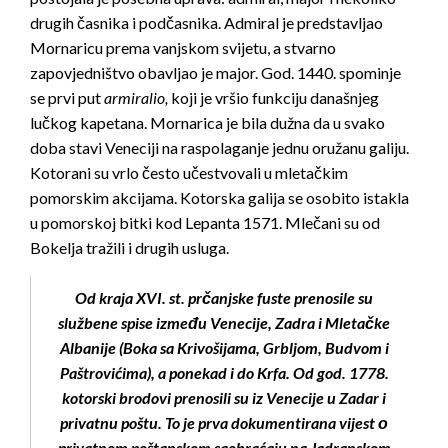
drugih časnika i podčasnika. Admiral je predstavljao
Mornaricu prema vanjskom svijetu, a stvarno
zapovjedništvo obavljao je major. God. 1440. spominje
se prvi put
armiralio,
koji je vršio funkciju današnjeg
lučkog kapetana. Mornarica je bila dužna da u svako
doba stavi Veneciji na raspolaganje jednu oružanu galiju.
Kotorani su vrlo često učestvovali u mletačkim
pomorskim akcijama. Kotorska galija se osobito istakla
u pomorskoj bitki kod Lepanta 1571. Mlečani su od
Bokelja tražili i drugih usluga.
Od kraja XVI. st. prčanjske fuste prenosile su
službene spise između Venecije, Zadra i Mletačke
Albanije (Boka sa Krivošijama, Grbljom, Budvom i
Paštrovićima), a ponekad i do Krfa.
Od god. 1778.
kotorski brodovi prenosili su iz Venecije u Zadar i
privatnu poštu. To je prva dokumentirana vijest о
privatnom poštanskom saobraćaju na Jadranskom