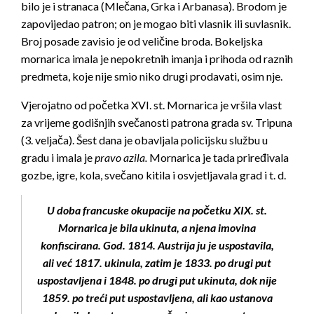
bilo je i stranaca (Mlečana, Grka i Arbanasa). Brodom je
zapovijedao patron; on je mogao biti vlasnik ili suvlasnik.
Broj posade zavisio je od veličine broda. Bokeljska
mornarica imala je nepokretnih imanja i prihoda od raznih
predmeta, koje nije smio niko drugi prodavati, osim nje.
Vjerojatno od početka XVI. st. Mornarica je vršila vlast
za vrijeme godišnjih svečanosti patrona grada sv. Tripuna
(3. veljača). Šest dana je obavljala policijsku službu u
gradu i imala je
pravo azila.
Mornarica je tada priređivala
gozbe, igre, kola, svečano kitila i osvjetljavala grad i t. d.
U doba francuske okupacije na početku XIX. st.
Mornarica je bila ukinuta, a njena imovina
konfiscirana. God. 1814. Austrija ju je uspostavila,
ali već 1817. ukinula, zatim je 1833. po drugi put
uspostavljena i 1848. po drugi put ukinuta, dok nije
1859. po treći put uspostavljena, ali kao ustanova