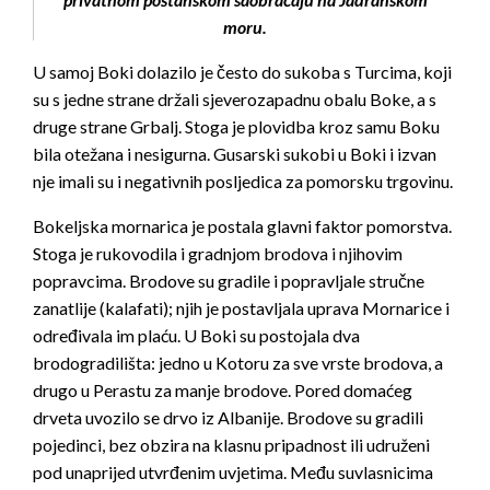
moru.
U samoj Boki dolazilo je često do sukoba s Turcima, koji
su s jedne strane držali sjeverozapadnu obalu Boke, a s
druge strane Grbalj. Stoga je plovidba kroz samu Boku
bila otežana i nesigurna. Gusarski sukobi u Boki i izvan
nje imali su i negativnih posljedica za pomorsku trgovinu.
Bokeljska mornarica je postala glavni faktor pomorstva.
Stoga je rukovodila i gradnjom brodova i njihovim
popravcima. Brodove su gradile i popravljale stručne
zanatlije (kalafati); njih je postavljala uprava Mornarice i
određivala im plaću. U Boki su postojala dva
brodogradilišta: jedno u Kotoru za sve vrste brodova, a
drugo u Perastu za manje brodove. Pored domaćeg
drveta uvozilo se drvo iz Albanije. Brodove su gradili
pojedinci, bez obzira na klasnu pripadnost ili udruženi
pod unaprijed utvrđenim uvjetima. Među suvlasnicima