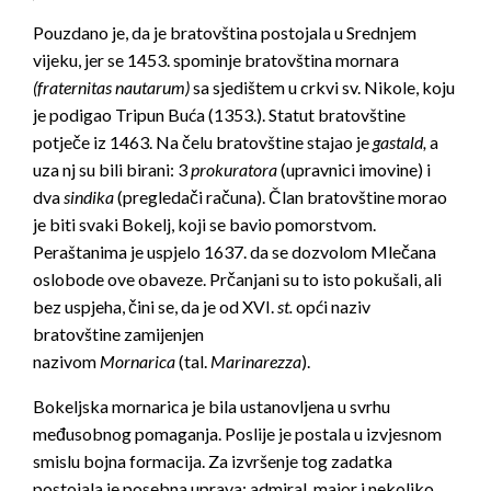
Pouzdano je, da je bratovština postojala u Srednjem
vijeku, jer se 1453. spominje bratovština mornara
(fraternitas nautarum)
sa sjedištem u crkvi sv. Nikole, koju
je podigao Tripun Buća (1353.). Statut bratovštine
potječe iz 1463. Na čelu bratovštine stajao je
gastald,
a
uza nj su bili birani: 3
prokuratora
(upravnici imovine) i
dva
sindika
(pregledači računa). Član bratovštine morao
je biti svaki Bokelj, koji se bavio pomorstvom.
Peraštanima je uspjelo 1637. da se dozvolom Mlečana
oslobode ove obaveze. Prčanjani su to isto pokušali, ali
bez uspjeha, čini se, da je od XVI.
st.
opći naziv
bratovštine zamijenjen
nazivom
Mornarica
(tal.
Marinarezza
).
Bokeljska mornarica je bila ustanovljena u svrhu
međusobnog pomaganja. Poslije je postala u izvjesnom
smislu bojna formacija. Za izvršenje tog zadatka
postojala je posebna uprava: admiral, major i nekoliko