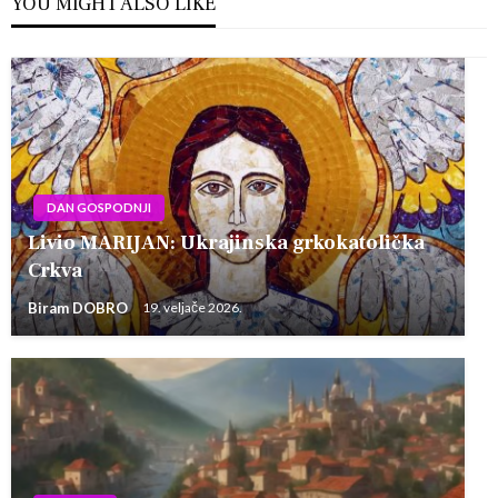
YOU MIGHT ALSO LIKE
DAN GOSPODNJI
Livio MARIJAN: Ukrajinska grkokatolička
Crkva
Biram DOBRO
19. veljače 2026.