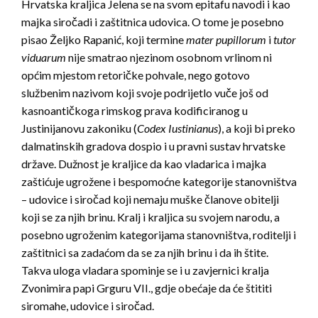
Hrvatska kraljica Jelena se na svom epitafu navodi i kao
majka siročadi i zaštitnica udovica. O tome je posebno
pisao Željko Rapanić, koji termine
mater pupillorum
i
tutor
viduarum
nije smatrao njezinom osobnom vrlinom ni
općim mjestom retoričke pohvale, nego gotovo
službenim nazivom koji svoje podrijetlo vuče još od
kasnoantičkoga rimskog prava kodificiranog u
Justinijanovu zakoniku (
Codex Iustinianus
), a koji bi preko
dalmatinskih gradova dospio i u pravni sustav hrvatske
države. Dužnost je kraljice da kao vladarica i majka
zaštićuje ugrožene i bespomoćne kategorije stanovništva
– udovice i siročad koji nemaju muške članove obitelji
koji se za njih brinu. Kralj i kraljica su svojem narodu, a
posebno ugroženim kategorijama stanovništva, roditelji i
zaštitnici sa zadaćom da se za njih brinu i da ih štite.
Takva uloga vladara spominje se i u zavjernici kralja
Zvonimira papi Grguru VII., gdje obećaje da će štititi
siromahe, udovice i siročad.