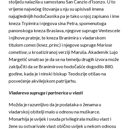
stoljeću nalazila u samostanu San Canzio d’Isonzo. U to
vrijeme najvećeg štovanja u nju su upisivali imena
najuglednijih hodočasnika pa je tako u njoj zapisano i ime
kneza Trpimira i njegova sina Petra, spomenutoga
panonskoga kneza Braslava, njegove supruge Ventescele
i njihove pratnje, te kneza Branimira s vladarskom
titulom
comes
(knez, princ) i njegove supruge
Mariose
cometisse
, u kroatiziranoj verziji Maruša. Akademik Lujo
Margetić smatrao je da se na temelju drugih izvora može
zaključiti da se Branimirovo hodočašće dogodilo 880.
godine, kada je i ninski biskup Teodozije otišao na
posvećenje akvilejskom patrijarhu.
Vladareva supruga i partnerica u vlasti
Možda je razumljivo da je podataka o ženama u
vladarskoj obitelji malo u odnosu na muškarce.
Monarhija je uvijek i svuda privilegirala mušku vlast i
žene su ostvarivale vlast obično uvijek u nekom odnosu