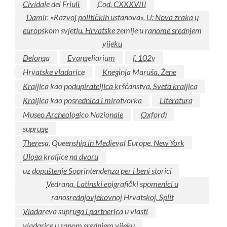
Cividale del Friuli
Cod. CXXXVIII
Damir. »Razvoj političkih ustanova«. U: Nova zraka u
europskom svjetlu. Hrvatske zemlje u ranome srednjem
vijeku
Delonga
Evangeliarium
f. 102v
Hrvatske vladarice
Kneginja Maruša. Žene
Kraljica kao podupirateljica kršćanstva. Sveta kraljica
Kraljica kao posrednica i mirotvorka
Literatura
Museo Archeologico Nazionale
Oxford)
supruge
Theresa. Queenship in Medieval Europe. New York
Uloga kraljice na dvoru
uz dopuštenje Soprintendenza per i beni storici
Vedrana. Latinski epigrafički spomenici u
ranosrednjovjekovnoj Hrvatskoj. Split
Vladareva supruga i partnerica u vlasti
vladarice u ranom srednjem vijeku