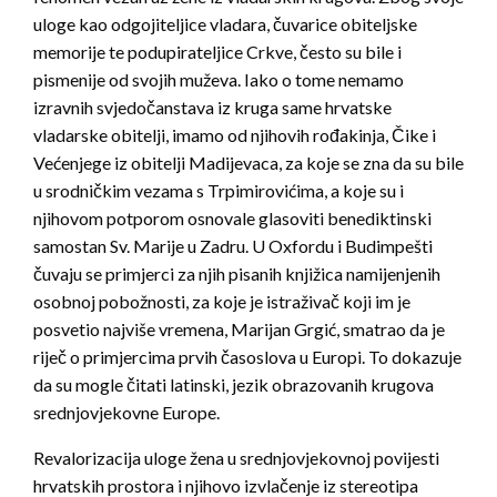
uloge kao odgojiteljice vladara, čuvarice obiteljske
memorije te podupirateljice Crkve, često su bile i
pismenije od svojih muževa. Iako o tome nemamo
izravnih svjedočanstava iz kruga same hrvatske
vladarske obitelji, imamo od njihovih rođakinja, Čike i
Većenjege iz obitelji Madijevaca, za koje se zna da su bile
u srodničkim vezama s Trpimirovićima, a koje su i
njihovom potporom osnovale glasoviti benediktinski
samostan Sv. Marije u Zadru. U Oxfordu i Budimpešti
čuvaju se primjerci za njih pisanih knjižica namijenjenih
osobnoj pobožnosti, za koje je istraživač koji im je
posvetio najviše vremena, Marijan Grgić, smatrao da je
riječ o primjercima prvih časoslova u Europi. To dokazuje
da su mogle čitati latinski, jezik obrazovanih krugova
srednjovjekovne Europe.
Revalorizacija uloge žena u srednjovjekovnoj povijesti
hrvatskih prostora i njihovo izvlačenje iz stereotipa