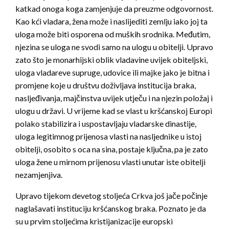
katkad onoga koga zamjenjuje da preuzme odgovornost.
Kao kći vladara, žena može i naslijediti zemlju iako joj ta
uloga može biti osporena od muških srodnika. Međutim,
njezina se uloga ne svodi samo na ulogu u obitelji. Upravo
zato što je monarhijski oblik vladavine uvijek obiteljski,
uloga vladareve supruge, udovice ili majke jako je bitna i
promjene koje u društvu doživljava institucija braka,
nasljeđivanja, majčinstva uvijek utječu i na njezin položaj i
ulogu u državi. U vrijeme kad se vlast u kršćanskoj Europi
polako stabilizira i uspostavljaju vladarske dinastije,
uloga legitimnog prijenosa vlasti na nasljednike u istoj
obitelji, osobito s oca na sina, postaje ključna, pa je zato
uloga žene u mirnom prijenosu vlasti unutar iste obitelji
nezamjenjiva.
Upravo tijekom devetog stoljeća Crkva još jače počinje
naglašavati instituciju kršćanskog braka. Poznato je da
su u prvim stoljećima kristijanizacije europski