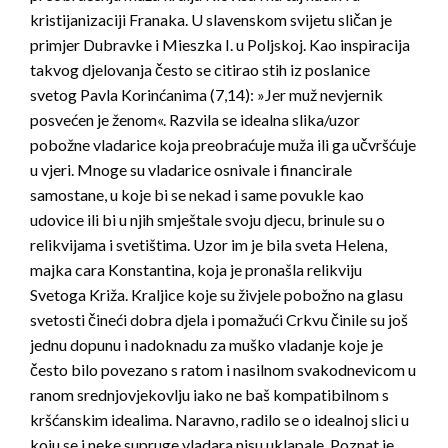
kristijanizaciji Franaka. U slavenskom svijetu sličan je
primjer Dubravke i Mieszka I. u Poljskoj. Kao inspiracija
takvog djelovanja često se citirao stih iz poslanice
svetog Pavla Korinćanima (7,14): »Jer muž nevjernik
posvećen je ženom«. Razvila se idealna slika/uzor
pobožne vladarice koja preobraćuje muža ili ga učvršćuje
u vjeri. Mnoge su vladarice osnivale i financirale
samostane, u koje bi se nekad i same povukle kao
udovice ili bi u njih smještale svoju djecu, brinule su o
relikvijama i svetištima. Uzor im je bila sveta Helena,
majka cara Konstantina, koja je pronašla relikviju
Svetoga Križa. Kraljice koje su živjele pobožno na glasu
svetosti čineći dobra djela i pomažući Crkvu činile su još
jednu dopunu i nadoknadu za muško vladanje koje je
često bilo povezano s ratom i nasilnom svakodnevicom u
ranom srednjovjekovlju iako ne baš kompatibilnom s
kršćanskim idealima. Naravno, radilo se o idealnoj slici u
koju se i neke supruge vladara nisu uklapale. Poznat je