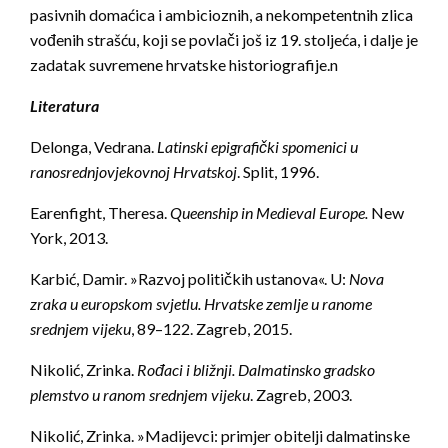
pasivnih domaćica i ambicioznih, a nekompetentnih zlica
vođenih strašću, koji se povlači još iz 19. stoljeća, i dalje je
zadatak suvremene hrvatske historiografije.n
Literatura
Delonga, Vedrana.
Latinski epigrafički spomenici u
ranosrednjovjekovnoj Hrvatskoj
. Split, 1996.
Earenfight, Theresa.
Queenship in Medieval Europe.
New
York, 2013.
Karbić, Damir. »Razvoj političkih ustanova«. U:
Nova
zraka u europskom svjetlu. Hrvatske zemlje u ranome
srednjem vijeku
, 89–122. Zagreb, 2015.
Nikolić, Zrinka.
Rođaci i bližnji. Dalmatinsko gradsko
plemstvo u ranom srednjem vijeku
. Zagreb, 2003.
Nikolić, Zrinka. »Madijevci: primjer obitelji dalmatinske