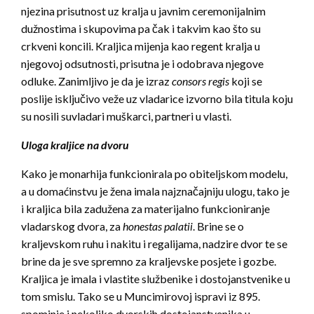
njezina prisutnost uz kralja u javnim ceremonijalnim
dužnostima i skupovima pa čak i takvim kao što su
crkveni koncili. Kraljica mijenja kao regent kralja u
njegovoj odsutnosti, prisutna je i odobrava njegove
odluke. Zanimljivo je da je izraz
consors regis
koji se
poslije isključivo veže uz vladarice izvorno bila titula koju
su nosili suvladari muškarci, partneri u vlasti.
Uloga kraljice na dvoru
Kako je monarhija funkcionirala po obiteljskom modelu,
a u domaćinstvu je žena imala najznačajniju ulogu, tako je
i kraljica bila zadužena za materijalno funkcioniranje
vladarskog dvora, za
honestas palatii
. Brine se o
kraljevskom ruhu i nakitu i regalijama, nadzire dvor te se
brine da je sve spremno za kraljevske posjete i gozbe.
Kraljica je imala i vlastite službenike i dostojanstvenike u
tom smislu. Tako se u Muncimirovoj ispravi iz 895.
spominje i nekoliko dvorskih dostojanstvenika u