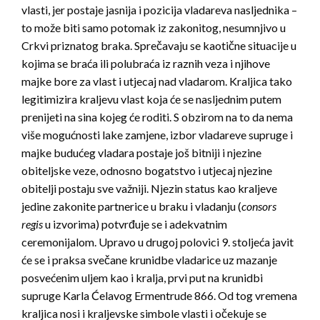
vlasti, jer postaje jasnija i pozicija vladareva nasljednika –
to može biti samo potomak iz zakonitog, nesumnjivo u
Crkvi priznatog braka. Sprečavaju se kaotične situacije u
kojima se braća ili polubraća iz raznih veza i njihove
majke bore za vlast i utjecaj nad vladarom. Kraljica tako
legitimizira kraljevu vlast koja će se nasljednim putem
prenijeti na sina kojeg će roditi. S obzirom na to da nema
više mogućnosti lake zamjene, izbor vladareve supruge i
majke budućeg vladara postaje još bitniji i njezine
obiteljske veze, odnosno bogatstvo i utjecaj njezine
obitelji postaju sve važniji. Njezin status kao kraljeve
jedine zakonite partnerice u braku i vladanju (
consors
regis
u izvorima) potvrđuje se i adekvatnim
ceremonijalom. Upravo u drugoj polovici 9. stoljeća javit
će se i praksa svečane krunidbe vladarice uz mazanje
posvećenim uljem kao i kralja, prvi put na krunidbi
supruge Karla Ćelavog Ermentrude 866. Od tog vremena
kraljica nosi i kraljevske simbole vlasti i očekuje se