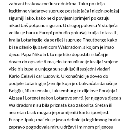
zabrani brakova među srodnicima. Tako pozicija
legitimne vladareve supruge postaje jača i njezin položaj
sigurniji iako, kako neki povijesni primjeri pokazuju,
nikad baš potpuno siguran. U drugoj polovici 9. stoljeća
veliku je buru u Europi pobudio pokušaj kralja Lotara II.,
kralja Lotaringije, da se riješi supruge Theutberge kako
bi se oženio ljubavnicom Waldradom, s kojom je imao
djecu. Papa Nikola I. to nije htio dopustiti i slučaj je
doveo do opsade Rima, ekskomunikacije kralja i smjene
više biskupa, a u njega su se uključili susjedni vladari
Karlo Ćelavi i car Ludovik. U konačnici je doveo do
podjele Lotaringije (zemlje koja je obuhvaćala današnje
Belgiju, Nizozemsku, Luksemburg te dijelove Porajnja i
Alzasa i Lorene) nakon Lotarove smrti, jer njegova djeca s
Waldradom nisu bila priznata kao zakonita. Sretan ili
nesretan brak mogao je promijeniti kartu i povijest
Europe. Ipak,u načelu je jasna definicija legitimnog braka
zapravo pogodovala miru u državi i mirnom prijenosu