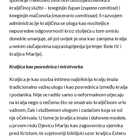
kraljičinoj službi – kneginjin župan (
zupano comitisse
) i
kneginjin mačonoša (
macerario comitissae
). S razvojem
administracije kraljičina se uloga kao nositeljice
neposredne odgovornosti kroz stoljeća u tom smislu
donekle smanjuje, ali još uvijek je ona kao zamjena kralja
u nekim slučajevima najzastupljenija (primjer Bele IV. i
kraljice Marije).
Kraljica kao posrednica i mirotvorka
Kraljica je kao osoba intimno najbliskija kralju imala
tradicionalno važnu ulogu i kao posrednica između kralja
i podanika. Nije se radilo samo o neformalnom utjecaju
na kralja nego o nečemu što se smatralo kraljičinom vrlo
važnom, čak i službenom ulogom i zadaćom koja se od
nje očekivala. U tome je kraljica imala i duhovne modele,
u prvom redu Djevicu Mariju kao zagovornicu vjernika
pred Kristom, te svjetovniji biblijski uzor kraljicu Esteru