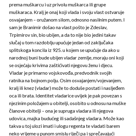
prema muškarcu i uz privolu muškarca ili grupe
muškaraca. Kralj je onaj koji vlada i svoju vlast ostvaruje
osvajanjem – oružanom silom, odnosno nasilnim putem. I
sam je Branimir došao na vlast pošto je Zdeslav,
Trpimirov sin, bio ubijen, a da to nije bio jedini takav
slučaj u tom razdoblju upućuje jedan od zaključaka
splitskoga koncila iz 925. u kojem se upućuje da ako u
narodnoj buni bude ubijen vladar zemlje, moraju oni koji
se osjećaju krivima zaštićivati njegovu ženu i djecu.
Vladar je primarno vojskovođa, predvodnik svojih
ratnika na bojnom polju. Osim osvajanjem/vojevanjem,
kralj ili knez (vladar) može to doduše postati i nasljeđem
oca ili brata. Identitet vladarice uvijek je pak povezan s
njezinim položajem u obitelji, osobito u odnosu na muške
članove obitelji – ona je supruga vladara ili njegova
udovica, majka budućeg ili sadašnjeg vladara. Može kao
takva u toj ulozi imati i ulogu regenta te vladati barem
neko vrijeme u punom smislu riječi pa i sprečavajući