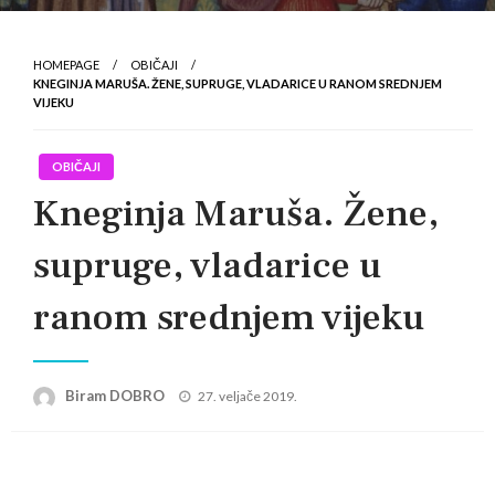
HOMEPAGE
OBIČAJI
KNEGINJA MARUŠA. ŽENE, SUPRUGE, VLADARICE U RANOM SREDNJEM
VIJEKU
OBIČAJI
Kneginja Maruša. Žene,
supruge, vladarice u
ranom srednjem vijeku
Posted
Biram DOBRO
27. veljače 2019.
on