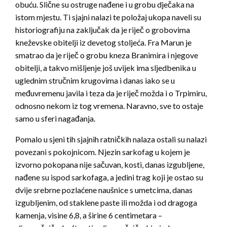
obuću. Slične su ostruge nađene i u grobu dječaka na
istom mjestu. Ti sjajni nalazi te položaj ukopa naveli su
historiografiju na zaključak da je riječ o grobovima
kneževske obitelji iz devetog stoljeća. Fra Marun je
smatrao da je riječ o grobu kneza Branimira i njegove
obitelji, a takvo mišljenje još uvijek ima sljedbenika u
uglednim stručnim krugovima i danas iako se u
međuvremenu javila i teza da je riječ možda i o Trpimiru,
odnosno nekom iz tog vremena. Naravno, sve to ostaje
samo u sferi nagađanja.
Pomalo u sjeni tih sjajnih ratničkih nalaza ostali su nalazi
povezani s pokojnicom. Njezin sarkofag u kojem je
izvorno pokopana nije sačuvan, kosti, danas izgubljene,
nađene su ispod sarkofaga, a jedini trag koji je ostao su
dvije srebrne pozlaćene naušnice s umetcima, danas
izgubljenim, od staklene paste ili možda i od dragoga
kamenja, visine 6,8, a širine 6 centimetara –