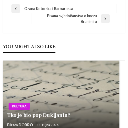
Navigacija
Ozana Kotorska i Barbarossa
Previous
Pisana svjedočanstva o knezu
Post
objava
Next
Branimiru
Post
YOU MIGHT ALSO LIKE
KULTURA
Tko je bio pop Dukljanin?
Biram DOBRO
11. rujna 2024.