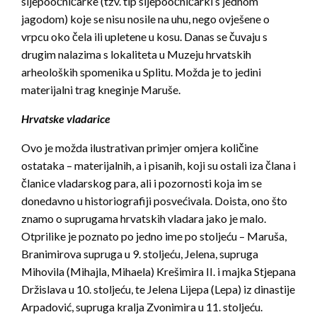
sljepoočničarke (tzv. tip sljepoočničarki s jednom
jagodom) koje se nisu nosile na uhu, nego ovješene o
vrpcu oko čela ili upletene u kosu. Danas se čuvaju s
drugim nalazima s lokaliteta u Muzeju hrvatskih
arheoloških spomenika u Splitu. Možda je to jedini
materijalni trag kneginje Maruše.
Hrvatske vladarice
Ovo je možda ilustrativan primjer omjera količine
ostataka – materijalnih, a i pisanih, koji su ostali iza člana i
članice vladarskog para, ali i pozornosti koja im se
donedavno u historiografiji posvećivala. Doista, ono što
znamo o suprugama hrvatskih vladara jako je malo.
Otprilike je poznato po jedno ime po stoljeću – Maruša,
Branimirova supruga u 9. stoljeću, Jelena, supruga
Mihovila (Mihajla, Mihaela) Krešimira II. i majka Stjepana
Držislava u 10. stoljeću, te Jelena Lijepa (Lepa) iz dinastije
Arpadović, supruga kralja Zvonimira u 11. stoljeću.