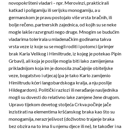
novopokršteni vladari – npr. Merovinzi, prakticirali
katkad i poligamiju ili serijsku monogamiju, a u
germanskom je pravu postojalo više vrsta bračnih, ili
bolje rečeno, partnerskih zajednica, od kojih su se neke
mogle lakše razvrgnuti nego druge. Mnogim se budućim
vladarima tolerirala u mladenačkim godinama takva
vrsta veze iz koje su se mogli roditi i potomci (primjer
brak Karla Velikog i Himiltrude, iz kojeg je potekao Pipin
Grbavi), ali koja je poslije mogla biti lako zamijenjena
prikladnijom koja im je donosila značajnije obiteljske
veze, bogatstvo i utjecaj (pa je tako Karlo zamijenio
Himiltrudu kćeri langobardskoga kralja, a nju poslije
Hildegardom). Politički razlozi ili nerađanje nasljednika
mogli su dovesti do relativno lake zamjene žene drugom.
Upravo tijekom devetog stoljeća Crkva počinje jače
inzistirati na elementima kršćanskog braka kao što su
monogamija, nerazrješivost (doživotno trajanje braka
bez obzira na to ima li u njemu djece ili ne), te također i na