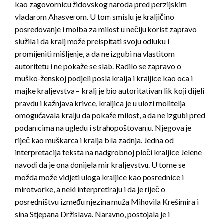
kao zagovornicu židovskog naroda pred perzijskim
vladarom Ahasverom. U tom smislu je kraljičino
posredovanje i mol­ba za milost u nečiju korist zapravo
služila i da kralj može preispitati svoju odluku i
promijeniti mišljenje, a da ne izgubi na vlastitom
autoritetu i ne pokaže se slab. Radilo se zapravo o
muško-ženskoj podjeli posla kralja i kraljice kao oca i
majke kraljevstva – kralj je bio autoritativan lik koji dijeli
pravdu i kažnjava krivce, kraljica je u ulozi molitelja
omogućavala kralju da pokaže milost, a da ne izgubi pred
podanicima na ugledu i strahopoštovanju. Njegova je
riječ kao muškarca i kralja bila zadnja. Jedna od
interpretacija teksta na nadgrobnoj ploči kraljice Jelene
navodi da je ona donijela mir kraljevstvu. U tome se
možda može vidjeti uloga kraljice kao posrednice i
mirotvorke, a neki interpretiraju i da je riječ o
posredništvu između njezina muža Mihovila Krešimira i
sina Stjepana Držislava. Naravno, postojala je i