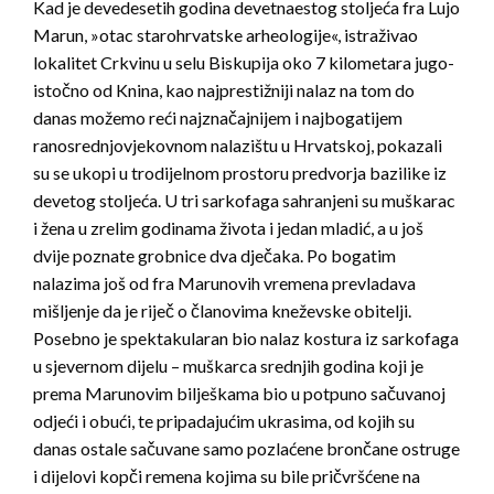
Kad je devedesetih godina devetnaestog stoljeća fra Lujo
Marun, »otac starohrvatske arheologije«, istraživao
lokalitet Crkvinu u selu Biskupija oko 7 kilometara jugo­
istočno od Knina, kao najprestižniji nalaz na tom do
danas možemo reći najznačajnijem i najbogatijem
ranosrednjovjekovnom nalazištu u Hrvatskoj, pokazali
su se ukopi u trodijelnom prostoru predvorja bazilike iz
devetog stoljeća. U tri sarkofaga sahranjeni su muškarac
i žena u zrelim godinama života i jedan mladić, a u još
dvije poznate grobnice dva dječaka. Po bogatim
nalazima još od fra Marunovih vremena prevladava
mišljenje da je riječ o članovima kneževske obitelji.
Posebno je spektakularan bio nalaz kostura iz sarkofaga
u sjevernom dijelu – muškarca srednjih godina koji je
prema Marunovim bilješkama bio u potpuno sačuvanoj
odjeći i obući, te pripadajućim ukrasima, od kojih su
danas ostale sačuvane samo pozlaćene brončane ostruge
i dijelovi kopči remena kojima su bile pričvršćene na