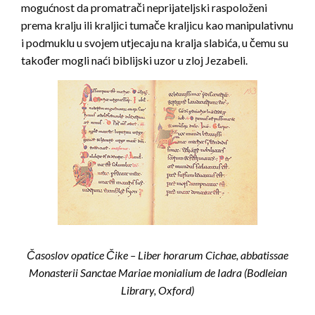
mogućnost da promatrači neprijateljski raspoloženi
prema kralju ili kraljici tumače kraljicu kao manipulativnu
i podmuklu u svojem utjecaju na kralja slabića, u čemu su
također mogli naći biblijski uzor u zloj Jezabeli.
Časoslov opatice Čike – Liber horarum Cichae, abbatissae
Monasterii Sanctae Mariae monialium de Iadra (Bodleian
Library, Oxford)