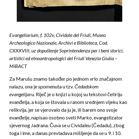
Evangeliarium, f. 102v, Cividale del Friuli, Museo
Archeologico Nazionale, Archivi e Biblioteca, Cod.
CXXXVIII, uz dopuštenje Soprintendenza per i beni storici,
artistici ed etnoantropologici del Friuli Venezia Giulia –
MiBACT
Za Marušu znamo također po jednom vrlo značajnom
nalazu, ona je spomenuta u tzv.
Čedadskom
evangelijaru.
Riječ je o knjizi u kojoj su tekstovi četiriju
evanđelja, a koja se štovala u ranom srednjem vijeku kao
relikvija, jer se vjerovalo da ju je, ili barem ono svoje
evanđelje, napisao osobno sveti Marko, evangelizator
sjevernog Jadrana. Čuva se u Cividaleu (Čedadu), zbog
toga i ime, a danas prevladava mišljenje da se u 9. i 10.