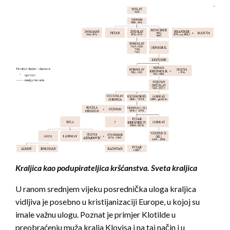
Kraljica kao podupirateljica kršćanstva. Sveta kraljica
U ranom srednjem vijeku posrednička uloga kraljica
vidljiva je posebno u kristijanizaciji Europe, u kojoj su
imale važnu ulogu. Poznat je primjer Klotilde u
preobraćenju muža kralja Klovisa i na taj način i u