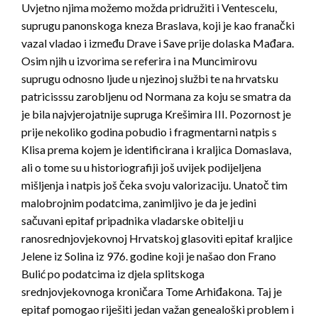
Uvjetno njima možemo možda pridružiti i Ventescelu,
suprugu panonskoga kneza Braslava, koji je kao franački
vazal vladao i između Drave i Save prije dolaska Mađara.
Osim njih u izvorima se referira i na Muncimirovu
suprugu odnosno ljude u njezinoj službi te na hrvatsku
patricisssu zarobljenu od Normana za koju se smatra da
je bila najvjerojatnije supruga Krešimira III. Pozornost je
prije nekoliko godina pobudio i fragmentarni natpis s
Klisa prema kojem je identificirana i kraljica Domaslava,
ali o tome su u historiografiji još uvijek podijeljena
mišljenja i natpis još čeka svoju valorizaciju. Unatoč tim
malobrojnim podatcima, zanimljivo je da je jedini
sačuvani epitaf pripadnika vladarske obitelji u
ranosrednjovjekovnoj Hrvatskoj glasoviti epitaf kraljice
Jelene iz Solina iz 976. godine koji je našao don Frano
Bulić po podatcima iz djela splitskoga
srednjovjekovnoga kroničara Tome Arhiđakona. Taj je
epitaf pomogao riješiti jedan važan genealoški problem i