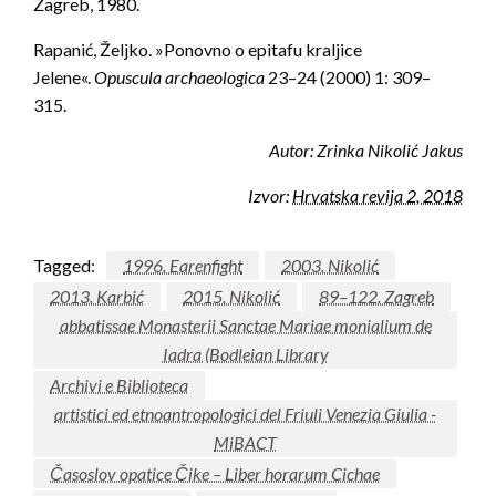
Zagreb, 1980.
Rapanić, Željko. »Ponovno o epitafu kraljice
Jelene«.
Opuscula archaeologica
23–24 (2000) 1: 309–
315.
Autor: Zrinka Nikolić Jakus
Izvor:
Hrvatska revija 2, 2018
Tagged:
1996. Earenfight
2003. Nikolić
2013. Karbić
2015. Nikolić
89–122. Zagreb
abbatissae Monasterii Sanctae Mariae monialium de
Iadra (Bodleian Library
Archivi e Biblioteca
artistici ed etnoantropologici del Friuli Venezia Giulia -
MiBACT
Časoslov opatice Čike – Liber horarum Cichae