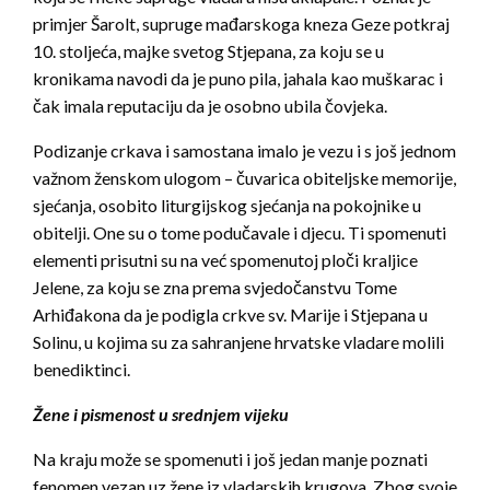
primjer Šarolt, supruge mađarskoga kneza Geze potkraj
10. stoljeća, majke svetog Stjepana, za koju se u
kronikama navodi da je puno pila, jahala kao muškarac i
čak imala reputaciju da je osobno ubila čovjeka.
Podizanje crkava i samostana imalo je vezu i s još jednom
važnom ženskom ulogom – čuvarica obiteljske memorije,
sjećanja, osobito liturgijskog sjećanja na pokojnike u
obitelji. One su o tome podučavale i djecu. Ti spomenuti
elementi prisutni su na već spomenutoj ploči kraljice
Jelene, za koju se zna prema svjedočanstvu Tome
Arhiđakona da je podigla crkve sv. Marije i Stjepana u
Solinu, u kojima su za sahranjene hrvatske vladare molili
benediktinci.
Žene i pismenost u srednjem vijeku
Na kraju može se spomenuti i još jedan manje poznati
fenomen vezan uz žene iz vladarskih krugova. Zbog svoje