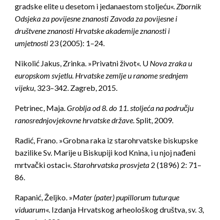
gradske elite u desetom i jedanaestom stoljeću«.
Zbornik
Odsjeka za povijesne znanosti Zavoda za povijesne i
društvene znanosti Hrvatske akademije znanosti i
umjetnosti
23 (2005): 1–24.
Nikolić Jakus, Zrinka. »Privatni život«. U
Nova zraka u
europskom svjetlu. Hrvatske zemlje u ranome srednjem
vijeku
, 323–342. Zagreb, 2015.
Petrinec, Maja.
Groblja od 8. do 11. stoljeća na području
ranosrednjovjekovne hrvatske države.
Split, 2009.
Radić, Frano. »Grobna raka iz starohrvatske biskupske
bazilike Sv. Marije u Biskupiji kod Knina, i u njoj nađeni
mrtvački ostaci«.
Starohrvatska prosvjeta
2 (1896) 2: 71–
86.
Rapanić, Željko. »
Mater (pater) pupillorum tuturque
viduarum
«. Izdanja Hrvatskog arheološkog društva, sv. 3,