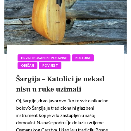
HRVATI BOSANSKE POSAVINE
KULTURA
OBIČAJI
POVIJEST
Šargija – Katolici je nekad
nisu u ruke uzimali
Oj, šargijo, drvo javorovo, ‘ko te svir’o nikad ne
bolov’o Šargija je tradicionalni glazbeni
instrument koji je vrlo zastupljen u našoj
domovini. Na naše područje dolazi u vrijeme
Osmanskog Carstva. Ušao je u tradiciju Bosne