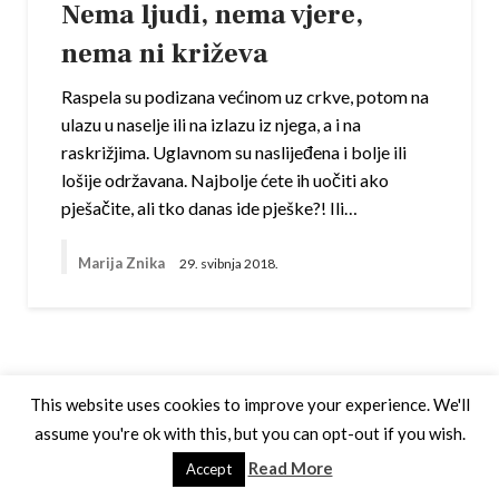
Nema ljudi, nema vjere,
nema ni križeva
Raspela su podizana većinom uz crkve, potom na
ulazu u naselje ili na izlazu iz njega, a i na
raskrižjima. Uglavnom su naslijeđena i bolje ili
lošije održavana. Najbolje ćete ih uočiti ako
pješačite, ali tko danas ide pješke?! Ili…
Marija Znika
29. svibnja 2018.
This website uses cookies to improve your experience. We'll
assume you're ok with this, but you can opt-out if you wish.
Theme by Silk Themes
Read More
Accept