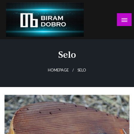
Skip
to
content
… jer BUDUĆNOST nema drugo IME!
Biram DOBRO
Selo
HOMEPAGE
SELO