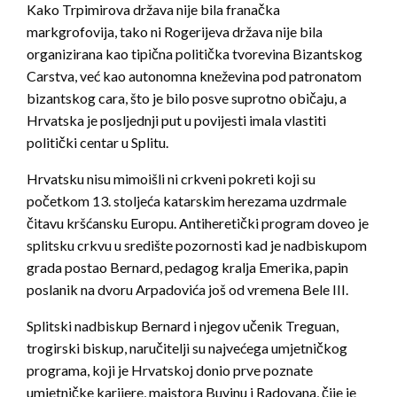
Kako Trpimirova država nije bila franačka
markgrofovija, tako ni Rogerijeva država nije bila
organizirana kao tipična politička tvorevina Bizantskog
Carstva, već kao autonomna kneževina pod patronatom
bizantskog cara, što je bilo posve suprotno običaju, a
Hrvatska je posljednji put u povijesti imala vlastiti
politički centar u Splitu.
Hrvatsku nisu mimoišli ni crkveni pokreti koji su
početkom 13. stoljeća katarskim herezama uzdrmale
čitavu kršćansku Europu. Antiheretički program doveo je
splitsku crkvu u središte pozornosti kad je nadbiskupom
grada postao Bernard, pedagog kralja Emerika, papin
poslanik na dvoru Arpadovića još od vremena Bele III.
Splitski nadbiskup Bernard i njegov učenik Treguan,
trogirski biskup, naručitelji su najvećega umjetničkog
programa, koji je Hrvatskoj donio prve poznate
umjetničke karijere, majstora Buvinu i Radovana, čije je