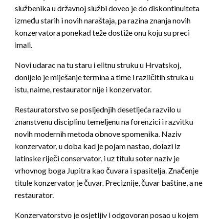
službenika u državnoj službi doveo je do diskontinuiteta
između starih i novih naraštaja, pa razina znanja novih
konzervatora ponekad teže dostiže onu koju su preci
imali.
Novi udarac na tu staru i elitnu struku u Hrvatskoj,
donijelo je miješanje termina a time i različitih struka u
istu, naime, restaurator nije i konzervator.
Restauratorstvo se posljednjih desetljeća razvilo u
znanstvenu disciplinu temeljenu na forenzici i razvitku
novih modernih metoda obnove spomenika. Naziv
konzervator, u doba kad je pojam nastao, dolazi iz
latinske riječi conservator, i uz titulu soter naziv je
vrhovnog boga Jupitra kao čuvara i spasitelja. Značenje
titule konzervator je čuvar. Preciznije, čuvar baštine, a ne
restaurator.
Konzervatorstvo je osjetljiv i odgovoran posao u kojem