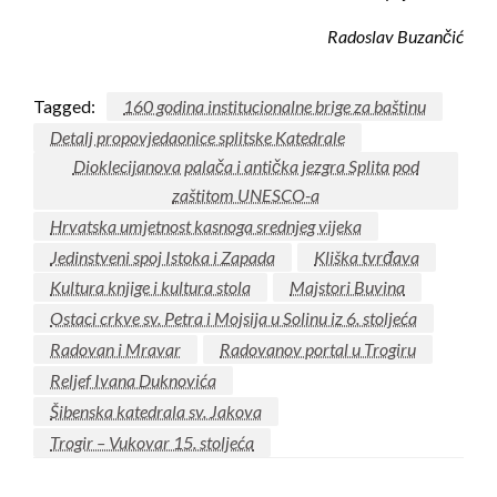
Radoslav Buzančić
Tagged:
160 godina institucionalne brige za baštinu
Detalj propovjedaonice splitske Katedrale
Dioklecijanova palača i antička jezgra Splita pod
zaštitom UNESCO-a
Hrvatska umjetnost kasnoga srednjeg vijeka
Jedinstveni spoj Istoka i Zapada
Kliška tvrđava
Kultura knjige i kultura stola
Majstori Buvina
Ostaci crkve sv. Petra i Mojsija u Solinu iz 6. stoljeća
Radovan i Mravar
Radovanov portal u Trogiru
Reljef Ivana Duknovića
Šibenska katedrala sv. Jakova
Trogir – Vukovar 15. stoljeća