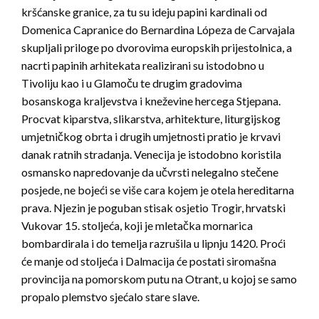
kršćanske granice, za tu su ideju papini kardinali od
Domenica Capranice do Bernardina Lópeza de Carvajala
skupljali priloge po dvorovima europskih prijestolnica, a
nacrti papinih arhitekata realizirani su istodobno u
Tivoliju kao i u Glamoču te drugim gradovima
bosanskoga kraljevstva i kneževine hercega Stjepana.
Procvat kiparstva, slikarstva, arhitekture, liturgijskog
umjetničkog obrta i drugih umjetnosti pratio je krvavi
danak ratnih stradanja. Venecija je istodobno koristila
osmansko napredovanje da učvrsti nelegalno stečene
posjede, ne bojeći se više cara kojem je otela hereditarna
prava. Njezin je poguban stisak osjetio Trogir, hrvatski
Vukovar 15. stoljeća, koji je mletačka mornarica
bombardirala i do temelja razrušila u lipnju 1420. Proći
će manje od stoljeća i Dalmacija će postati siromašna
provincija na pomorskom putu na Otrant, u kojoj se samo
propalo plemstvo sjećalo stare slave.