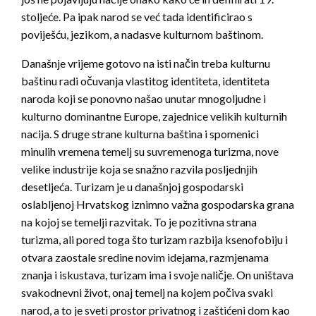
stoljeće. Pa ipak narod se već tada identificirao s
poviješću, jezikom, a nadasve kulturnom baštinom.
Današnje vrijeme gotovo na isti način treba kulturnu
baštinu radi očuvanja vlastitog identiteta, identiteta
naroda koji se ponovno našao unutar mnogoljudne i
kulturno dominantne Europe, zajednice velikih kulturnih
nacija. S druge strane kulturna baština i spomenici
minulih vremena temelj su suvremenoga turizma, nove
velike industrije koja se snažno razvila posljednjih
desetljeća. Turizam je u današnjoj gospodarski
oslabljenoj Hrvatskog iznimno važna gospodarska grana
na kojoj se temelji razvitak. To je pozitivna strana
turizma, ali pored toga što turizam razbija ksenofobiju i
otvara zaostale sredine novim idejama, razmjenama
znanja i iskustava, turizam ima i svoje naličje. On uništava
svakodnevni život, onaj temelj na kojem počiva svaki
narod, a to je sveti prostor privatnog i zaštićeni dom kao