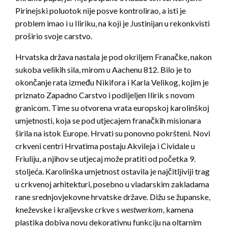
Pirinejski poluotok nije posve kontrolirao, a isti je
problem imao i u Iliriku, na koji je Justinijan u rekonkvisti
proširio svoje carstvo.
Hrvatska država nastala je pod okriljem Franačke, nakon
sukoba velikih sila, mirom u Aachenu 812. Bilo je to
okončanje rata između Nikifora i Karla Velikog, kojim je
priznato Zapadno Carstvo i podijeljen Ilirik s novom
granicom. Time su otvorena vrata europskoj karolinškoj
umjetnosti, koja se pod utjecajem franačkih misionara
širila na istok Europe. Hrvati su ponovno pokršteni. Novi
crkveni centri Hrvatima postaju Akvileja i Cividale u
Friuliju, a njihov se utjecaj može pratiti od početka 9.
stoljeća. Karolinška umjetnost ostavila je najčitljiviji trag
u crkvenoj arhitekturi, posebno u vladarskim zakladama
rane srednjovjekovne hrvatske države. Dižu se županske,
kneževske i kraljevske crkve s
westwerkom
, kamena
plastika dobiva novu dekorativnu funkciju na oltarnim