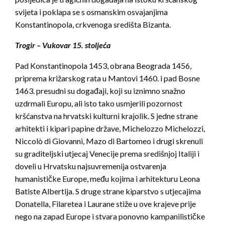
svijeta i poklapa se s osmanskim osvajanjima
Konstantinopola, crkvenoga središta Bizanta.
Trogir – Vukovar 15. stoljeća
Pad Konstantinopola 1453, obrana Beograda 1456,
priprema križarskog rata u Mantovi 1460. i pad Bosne
1463. presudni su događaji, koji su iznimno snažno
uzdrmali Europu, ali isto tako usmjerili pozornost
kršćanstva na hrvatski kulturni krajolik. S jedne strane
arhitekti i kipari papine države, Michelozzo Michelo­zzi,
Niccolò di Giovanni, Mazo di Bartomeo i drugi skrenuli
su graditeljski utjecaj Venecije prema središnjoj Italiji i
doveli u Hrvatsku najsuvremenija ostvarenja
humanističke Europe, među kojima i arhitekturu Leona
Batiste Albertija. S druge strane kiparstvo s utjecajima
Donatella, Filaretea i Laurane stiže u ove krajeve prije
nego na zapad Europe i stvara ponovno kampanilističke