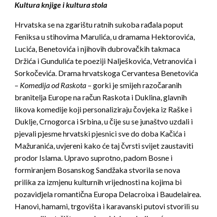
Kultura knjige i kultura stola
Hrvatska se na zgarištu ratnih sukoba rađala poput
Feniksa u stihovima Marulića, u dramama Hektorovića,
Lucića, Benetovića i njihovih dubrovačkih takmaca
Držića i Gundulića te poeziji Nalješkovića, Vetranovića i
Sorkočevića. Drama hrvatskoga Cervantesa Benetovića
–
Komedija od Raskota
– gorki je smijeh razočaranih
branitelja Europe na račun Raskota i Duklina, glavnih
likova komedije koji personaliziraju čovjeka iz Raške i
Duklje, Crnogorca i Srbina, u čije su se junaštvo uzdali i
pjevali pjesme hrvatski pjesnici sve do doba Kačića i
Mažuranića, uvjereni kako će taj čvrsti svijet zaustaviti
prodor Islama. Upravo suprotno, padom Bosne i
formiranjem Bosanskog Sandžaka stvorila se nova
prilika za izmjenu kulturnih vrijednosti na kojima bi
pozavidjela romantična Europa Delacroixa i Baudelairea.
Hanovi, hamami, trgovišta i karavanski putovi stvorili su