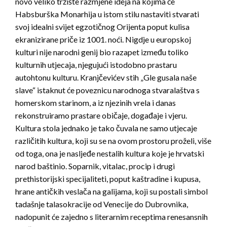
novo veliko tržište razmjene ideja na kojima će
Habsburška Monarhija u istom stilu nastaviti stvarati
svoj idealni svijet egzotičnog Orijenta poput kulisa
ekranizirane priče iz 1001. noći. Nigdje u europskoj
kulturi nije narodni genij bio razapet između toliko
kulturnih utjecaja, njegujući istodobno prastaru
autohtonu kulturu. Kranjčevićev stih „Gle gusala naše
slave“ istaknut će poveznicu narodnoga stvaralaštva s
homerskom starinom, a iz njezinih vrela i danas
rekonstruiramo prastare običaje, događaje i vjeru.
Kultura stola jednako je tako čuvala ne samo utjecaje
različitih kultura, koji su se na ovom prostoru proželi, više
od toga, ona je nasljeđe nestalih kultura koje je hrvatski
narod baštinio. Soparnik, vitalac, procip i drugi
prethistorijski specijaliteti, poput kaštradine i kupusa,
hrane antičkih veslača na galijama, koji su postali simbol
tadašnje talasokracije od Venecije do Dubrovnika,
nadopunit će zajedno s literarnim receptima renesansnih