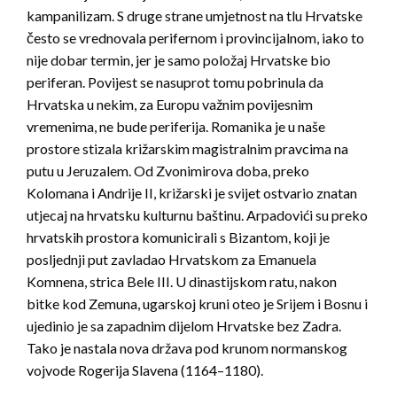
kampanilizam. S druge strane umjetnost na tlu Hrvatske
često se vrednovala perifernom i provincijalnom, iako to
nije dobar termin, jer je samo položaj Hrvatske bio
periferan. Povijest se nasuprot tomu pobrinula da
Hrvatska u nekim, za Europu važnim povijesnim
vremenima, ne bude periferija. Romanika je u naše
prostore stizala križarskim magistralnim pravcima na
putu u Jeruzalem. Od Zvonimirova doba, preko
Kolomana i Andrije II, križarski je svijet ostvario znatan
utjecaj na hrvatsku kulturnu baštinu. Arpadovići su preko
hrvatskih prostora komunicirali s Bizantom, koji je
posljednji put zavladao Hrvatskom za Emanuela
Komnena, strica Bele III. U dinastijskom ratu, nakon
bitke kod Zemuna, ugarskoj kruni oteo je Srijem i Bosnu i
ujedinio je sa zapadnim dijelom Hrvatske bez Zadra.
Tako je nastala nova država pod krunom normanskog
vojvode Rogerija Slavena (1164–1180).