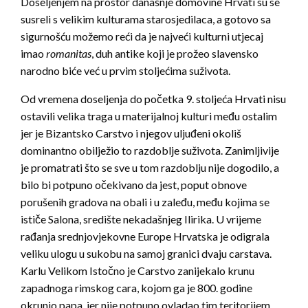
Doseljenjem na prostor današnje domovine Hrvati su se
susreli s velikim kulturama starosjedilaca, a gotovo sa
sigurnošću možemo reći da je najveći kulturni utjecaj
imao
romanitas
, duh antike koji je prožeo slavensko
narodno biće već u prvim stoljećima suživota.
Od vremena doseljenja do početka 9. stoljeća Hrvati nisu
ostavili velika traga u materijalnoj kulturi među ostalim
jer je Bizantsko Carstvo i njegov uljuđeni okoliš
dominantno obilježio to razdoblje suživota. Zanimljivije
je promatrati što se sve u tom razdoblju nije dogodilo, a
bilo bi potpuno očekivano da jest, poput obnove
porušenih gradova na obali i u zaleđu, među kojima se
ističe Salona, središte nekadašnjeg Ilirika. U vrijeme
rađanja srednjovjekovne Europe Hrvatska je odigrala
veliku ulogu u sukobu na samoj granici dvaju carstava.
Karlu Velikom Istočno je Carstvo zanijekalo krunu
zapadnoga rimskog cara, kojom ga je 800. godine
okrunio papa, jer nije potpuno ovladao tim teritorijem.