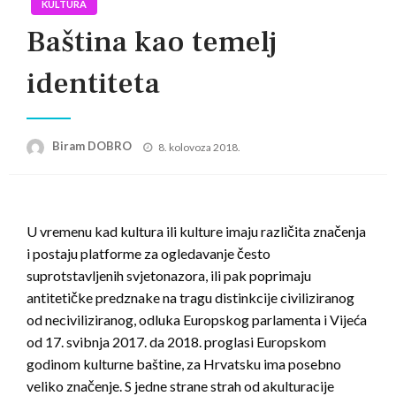
KULTURA
Baština kao temelj
identiteta
Posted
Biram DOBRO
8. kolovoza 2018.
on
U vremenu kad kultura ili kulture imaju različita značenja
i postaju platforme za ogledavanje često
suprotstavljenih svjetonazora, ili pak poprimaju
antitetičke predznake na tragu distinkcije civiliziranog
od neciviliziranog, odluka Europskog parlamenta i Vijeća
od 17. svibnja 2017. da 2018. proglasi Europskom
godinom kulturne baštine, za Hrvatsku ima posebno
veliko značenje. S jedne strane strah od akulturacije