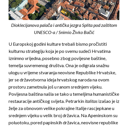
Dioklecijanova palača i antička jezgra Splita pod zaštitom
UNESCO-a / Snimio Živko Bačić
U Europskoj godini kulture trebali bismo pročistiti
kulturnu strategiju koja je po svemu sudeći Hrvatima
iznimno vrijedna, posebno zbog povijesne baštine,
temelja suvremenog društva. Ona je odigrala snažnu
ulogu u vrijeme stvaranja neovisne Republike Hrvatske,
jer se državotvorna ideja hrvatskog naroda na ovom
prostoru zametnula još u ranom srednjem vijeku.
Povijesna baština našla se tako u temeljima humanističke
restauracije antičkog svijeta. Petrarkin
italitas
izašao je iz
želje za obnovom velike pokrajine Italije rascjepkane u
srednjem vijeku u velik broj državica. Na Apeninskom su
poluotoku, pored papinskih državica, neovisne republike