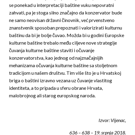
se ponekad u interpretaciji baštine vuku nepovratni
zahvati, pa je stoga silno značajno da konzervator bude
ne samo neovisan državni činovnik, već prvenstveno
znanstvenik sposoban prepoznati i valorizirati kulturnu
baštinu da bi je bolje čuvao. Možda bi u godini Europske
kulturne baštine trebalo među ciljeve nove strategije
čuvanja kulturne baštine staviti i očuvanje
konzervatorstva, kao jednog od najznačajnijih
mehanizama očuvanja kulturne baštine sa stoljetnom
tradicijom u našem društvu. Tim više što je u Hrvatskoj
briga o baštini izravno vezana uz čuvanje vlastitog
identiteta, a to pripada u sferu obrane Hrvata,
malobrojnog ali starog europskog naroda.
Izvor: Vijenac,
636 – 638 – 19. srpnja 2018.