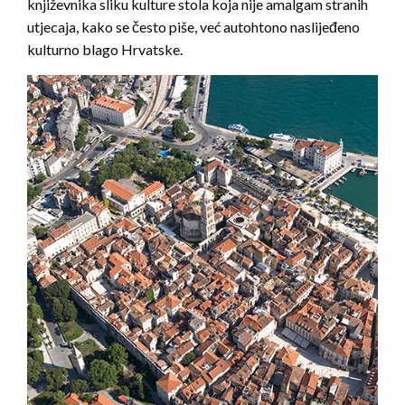
književnika sliku kulture stola koja nije amalgam stranih
utjecaja, kako se često piše, već autohtono naslijeđeno
kulturno blago Hrvatske.