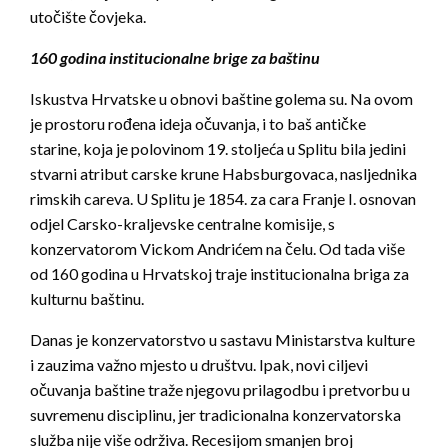
utočište čovjeka.
160 godina institucionalne brige za baštinu
Iskustva Hrvatske u obnovi baštine golema su. Na ovom
je prostoru rođena ideja očuvanja, i to baš antičke
starine, koja je polovinom 19. stoljeća u Splitu bila jedini
stvarni atribut carske krune Habsburgovaca, nasljednika
rimskih careva. U Splitu je 1854. za cara Franje I. osnovan
odjel Carsko-kraljevske centralne komisije, s
konzervatorom Vickom Andrićem na čelu. Od tada više
od 160 godina u Hrvatskoj traje institucionalna briga za
kulturnu baštinu.
Danas je konzervatorstvo u sastavu Ministarstva kulture
i zauzima važno mjesto u društvu. Ipak, novi ciljevi
očuvanja baštine traže njegovu prilagodbu i pretvorbu u
suvremenu disciplinu, jer tradicionalna konzervatorska
služba nije više održiva. Recesijom smanjen broj