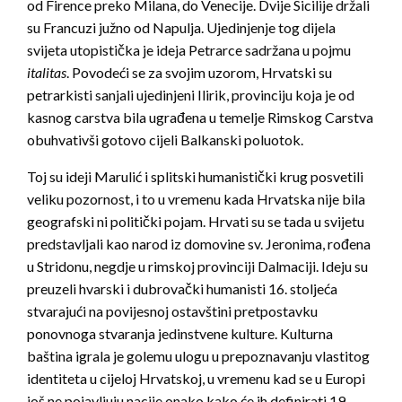
od Firence preko Milana, do Venecije. Dvije Sicilije držali
su Francuzi južno od Napulja. Ujedinjenje tog dijela
svijeta utopistička je ideja Petrarce sadržana u pojmu
italitas
. Povodeći se za svojim uzorom, Hrvatski su
petrarkisti sanjali ujedinjeni Ilirik, provinciju koja je od
kasnog carstva bila ugrađena u temelje Rimskog Carstva
obuhvativši gotovo cijeli Balkanski poluotok.
Toj su ideji Marulić i splitski humanistički krug posvetili
veliku pozornost, i to u vremenu kada Hrvatska nije bila
geografski ni politički pojam. Hrvati su se tada u svijetu
predstavljali kao narod iz domovine sv. Jeronima, rođena
u Stridonu, negdje u rimskoj provinciji Dalmaciji. Ideju su
preuzeli hvarski i dubrovački humanisti 16. stoljeća
stvarajući na povijesnoj ostavštini pretpostavku
ponovnoga stvaranja jedinstvene kulture. Kulturna
baština igrala je golemu ulogu u prepoznavanju vlastitog
identiteta u cijeloj Hrvatskoj, u vremenu kad se u Europi
još ne pojavljuju nacije onako kako će ih definirati 19.