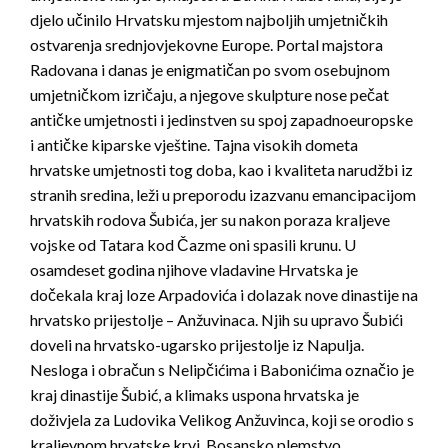
djelo učinilo Hrvatsku mjestom najboljih umjetničkih
ostvarenja srednjovjekovne Europe. Portal majstora
Radovana i danas je enigmatičan po svom osebujnom
umjetničkom izričaju, a njegove skulpture nose pečat
antičke umjetnosti i jedinstven su spoj zapadnoeuropske
i antičke kiparske vještine. Tajna visokih dometa
hrvatske umjetnosti tog doba, kao i kvaliteta narudžbi iz
stranih sredina, leži u preporodu izazvanu emancipacijom
hrvatskih rodova Šubića, jer su nakon poraza kraljeve
vojske od Tatara kod Čazme oni spasili krunu. U
osamdeset godina njihove vladavine Hrvatska je
dočekala kraj loze Arpadovića i dolazak nove dinastije na
hrvatsko prijestolje – Anžuvinaca. Njih su upravo Šubići
doveli na hrvatsko-ugarsko prijestolje iz Napulja.
Nesloga i obračun s Nelipčićima i Babonićima označio je
kraj dinastije Šubić, a klimaks uspona hrvatska je
doživjela za Ludovika Velikog Anžuvinca, koji se orodio s
kraljevnom hrvatske krvi. Bosansko plemstvo