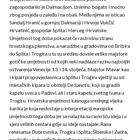
zagospodarilo je Dalmacijom, iznimno bogato i moćno
zbog posjeda u zaleđu i na obali. Među njima se isticao
Sandalj Hranić u gornjoj Dalmaciji i Hrvoje Vukčić
Hrvatinić, gospodar Splita i Herceg-Hrvatske.
Umjetnost tog doba pokazat će rastrošnu stranu
hrvatskoga plemstva, a narudžbe u gradovima od Bribira
do Splita i Trogira u tu su sredinu dovele velike majstore
gotičke umjetnosti od kojih neki nadilaze razinu najboljih
ostvarenja Venecije 13. i 14. stoljeća. Majstor Mavar kao
i kipari propovjedaonica u Splitu i Trogiru vještiji su od
mletačkih kipara iz obitelji De Sanctis, koji su gradili
kapelu sveca u Padovi, ali i staru kapelu svetog Ivana u
Trogiru. Hrvatska umjetnost kasnoga srednjeg vijeka
karika je koja nedostaje u interpretaciji europske
umjetnosti toga doba jer se nalazila na raskršću ideja i u
sjeni velikih centara gdje su ideje nastajale. Rana
renesansa Dubrovnika, Trogira i Splita, Šibenika i Zadra,
posljedica je tragičnih događaja na istoku kršćanskog