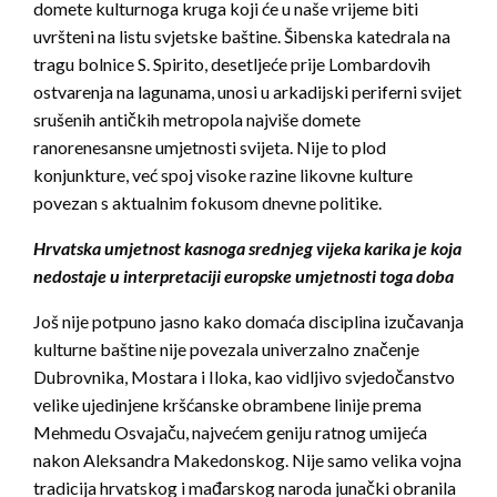
domete kulturnoga kruga koji će u naše vrijeme biti
uvršteni na listu svjetske baštine. Šibenska katedrala na
tragu bolnice S. Spirito, desetljeće prije Lombardovih
ostvarenja na lagunama, unosi u arkadijski periferni svijet
srušenih antičkih metropola najviše domete
ranorenesansne umjetnosti svijeta. Nije to plod
konjunkture, već spoj visoke razine likovne kulture
povezan s aktualnim fokusom dnevne politike.
Hrvatska umjetnost kasnoga srednjeg vijeka karika je koja
nedostaje u interpretaciji europske umjetnosti toga doba
Još nije potpuno jasno kako domaća disciplina izučavanja
kulturne baštine nije povezala univerzalno značenje
Dubrovnika, Mostara i Iloka, kao vidljivo svjedočanstvo
velike ujedinjene kršćanske obrambene linije prema
Mehmedu Osvajaču, najvećem geniju ratnog umijeća
nakon Aleksandra Makedonskog. Nije samo velika vojna
tradicija hrvatskog i mađarskog naroda junački obranila