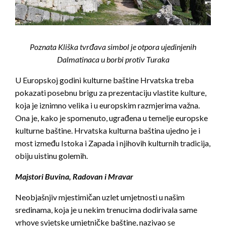
Poznata Kliška tvrđava simbol je otpora ujedinjenih
Dalmatinaca u borbi protiv Turaka
U Europskoj godini kulturne baštine Hrvatska treba
pokazati posebnu brigu za prezentaciju vlastite kulture,
koja je iznimno velika i u europskim razmjerima važna.
Ona je, kako je spomenuto, ugrađena u temelje europske
kulturne baštine. Hrvatska kulturna baština ujedno je i
most između Istoka i Zapada i njihovih kulturnih tradicija,
obiju uistinu golemih.
Majstori Buvina, Radovan i Mravar
Neobjašnjiv mjestimičan uzlet umjetnosti u našim
sredinama, koja je u nekim trenucima dodirivala same
vrhove svjetske umjetničke baštine, nazivao se