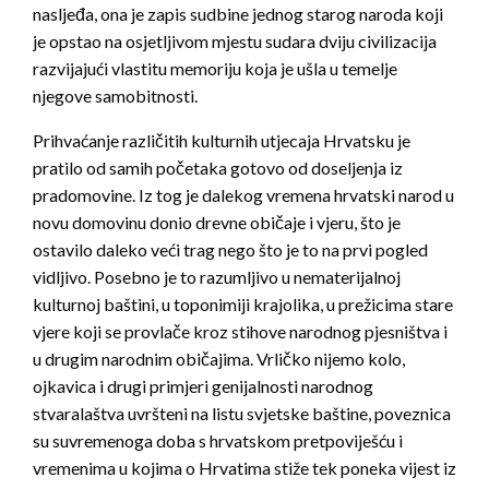
nasljeđa, ona je zapis sudbine jednog starog naroda koji
je opstao na osjetljivom mjestu sudara dviju civilizacija
razvijajući vlastitu memoriju koja je ušla u temelje
njegove samobitnosti.
Prihvaćanje različitih kulturnih utjecaja Hrvatsku je
pratilo od samih početaka gotovo od doseljenja iz
pradomovine. Iz tog je dalekog vremena hrvatski narod u
novu domovinu donio drevne običaje i vjeru, što je
ostavilo daleko veći trag nego što je to na prvi pogled
vidljivo. Posebno je to razumljivo u nematerijalnoj
kulturnoj baštini, u toponimiji krajolika, u prežicima stare
vjere koji se provlače kroz stihove narodnog pjesništva i
u drugim narodnim običajima. Vrličko nijemo kolo,
ojkavica i drugi primjeri genijalnosti narodnog
stvaralaštva uvršteni na listu svjetske baštine, poveznica
su suvremenoga doba s hrvatskom pretpoviješću i
vremenima u kojima o Hrvatima stiže tek poneka vijest iz