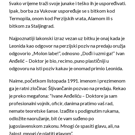
Svako vrijeme traži svoje junake i teško ih je uspoređivati.
Ipak, borba za Vukovar uspoređuje se s bitkom kod
Termopila, onom kod Perzijskih vrata, Alamom ili s
bitkom za Staljingrad.
Najpoznatiji lakonski izraz vezan uz bitku je onaj ka
da je
Leonida kao odgovor na perzijski poziv na predaju oružja
odgovorio „Molon labe!“, odnosno „Dođi i uzmi ga!“ Ivan
Anđelić – Doktor je bio, recimo, puno plastičniji u
odgovoru na isti poziv kakav je onomad primio Leonida.
Naime, početkom listopada 1991. imenom i prezimenom
ga je ratni zločinac Šljivančanin pozvao na predaju. Rekao
je preko megafona: “Ivane Anđeliću – Doktore ja sam
profesionalni vojnik, oficir, danima pratimo vaš rad,
nemate teoretske šanse. Izađite s podignutim rukama,
odložite naoružanje, bit će vam suđeno po
jugoslavenskom zakonu. Mnogi će spasiti glavu, ali, na
žalost, mnogi će platiti glavom”.