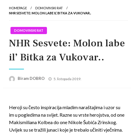
HOMEPAGE
DOMOVINSKI RAT
NHR SESVETE: MOLON LABE IL’ BITKA ZA VUKOVAR..
DOMOVINSKI RAT
NHR Sesvete: Molon labe
il’ Bitka za Vukovar..
Posted
Biram DOBRO
5. listopada 2019.
on
Heroji su često inspiracija mladim naraštajima i uzor su
im u pogledima na svijet. Razne su vrste herojstva, od one
Makismiliana Kolbea do one Nikole Šubića Zrinskog.
Uvijek su se tražili junaci koje je trebalo učiniti vječnima.