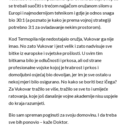
se trebali suočiti s trećom najjačom oružanom silom u
Europi i najmodernijom tehnikom i gdje je odnos snaga
bio 30:1 (a poznato je kako je prema vojnoj strategiji
potrebno 3:1 za ovladavanje nekim prostorom).
Kod Termopila nije nedostajalo oružja, Vukovar ga nije
imao. No zato Vukovar i jest velik i zato nadvisuje sve
bitke iz europske i svjetske prošlosti. U svim tim
bitkama bilo je odlučnosti i prkosa, ali od strane
profesionalne vojske kojoj je hrabrost i prkos i
domoljubni osjećaj bio dovoljan, jer im je sve ostalo u
nekoj mjeri bilo osigurano. No kako se boriti bez ičega?
Za Vukovar tražilo se više, tražilo se sve to i umijeće
ratovanja, koje još današnje vojne akademije nisu uspjele
do kraja razumjeti.
Bio sam spreman poginuti za svoju domovinu. I da treba
sve bih ponovio – kaže Doktor.