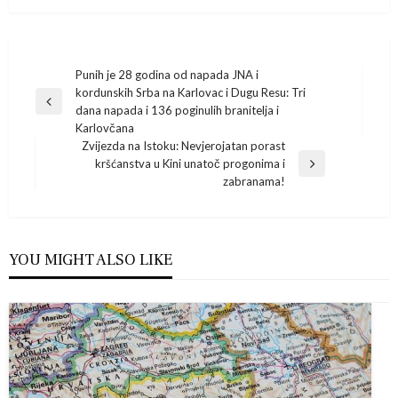
Navigacija
Punih je 28 godina od napada JNA i
kordunskih Srba na Karlovac i Dugu Resu: Tri
Previous
objava
dana napada i 136 poginulih branitelja i
Post
Karlovčana
Zvijezda na Istoku: Nevjerojatan porast
kršćanstva u Kini unatoč progonima i
Next
zabranama!
Post
YOU MIGHT ALSO LIKE