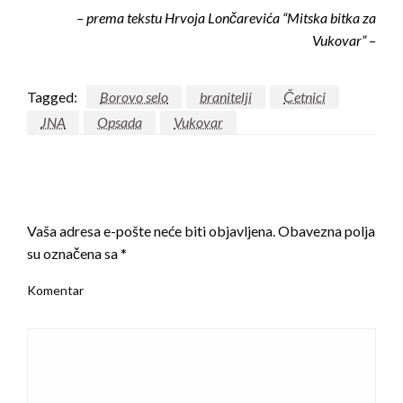
– prema tekstu Hrvoja Lončarevića “Mitska bitka za
Vukovar” –
Tagged:
Borovo selo
branitelji
Četnici
JNA
Opsada
Vukovar
LEAVE A RESPONSE
Vaša adresa e-pošte neće biti objavljena.
Obavezna polja
su označena sa
*
Komentar