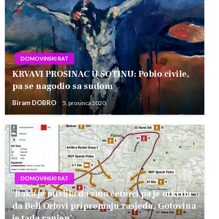
DOMOVINSKI RAT
KRVAVI PROSINAC U SOTINU: Pobio civile,
pa se nagodio sa sudom
Biram DOBRO
5. prosinca 2020.
DOMOVINSKI RAT
‘Baka je mislila da smo četnici pa je otkrila
da Beli Orlovi pripremaju zasjedu. Gotovina
je tada ranjen’