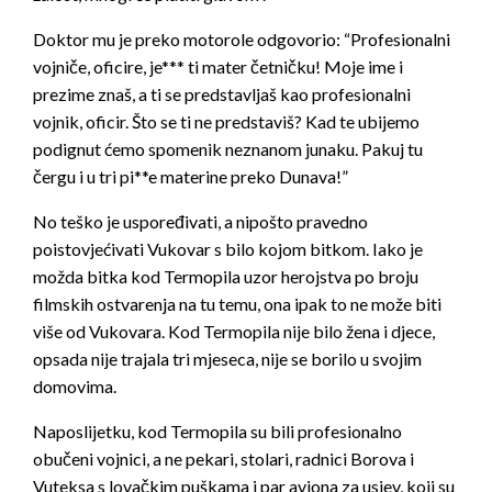
Doktor mu je preko motorole odgovorio: “Profesionalni
vojniče, oficire, je*** ti mater četničku! Moje ime i
prezime znaš, a ti se predstavljaš kao profesionalni
vojnik, oficir. Što se ti ne predstaviš? Kad te ubijemo
podignut ćemo spomenik neznanom junaku. Pakuj tu
čergu i u tri pi**e materine preko Dunava!”
No teško je uspoređivati, a nipošto pravedno
poistovjećivati Vukovar s bilo kojom bitkom. Iako je
možda bitka kod Termopila uzor herojstva po broju
filmskih ostvarenja na tu temu, ona ipak to ne može biti
više od Vukovara. Kod Termopila nije bilo žena i djece,
opsada nije trajala tri mjeseca, nije se borilo u svojim
domovima.
Naposlijetku, kod Termopila su bili profesionalno
obučeni vojnici, a ne pekari, stolari, radnici Borova i
Vuteksa s lovačkim puškama i par aviona za usjev, koji su