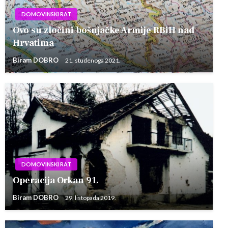
DOMOVINSKI RAT
Ovo su zločini bošnjačke Armije RBiH nad
Hrvatima
Biram DOBRO
21. studenoga 2021.
DOMOVINSKI RAT
Operacija Orkan 91.
Biram DOBRO
29. listopada 2019.