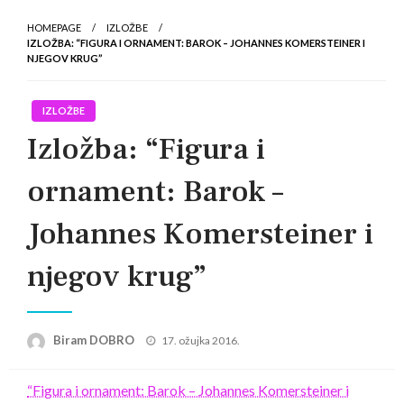
HOMEPAGE
IZLOŽBE
IZLOŽBA: “FIGURA I ORNAMENT: BAROK – JOHANNES KOMERSTEINER I
NJEGOV KRUG”
IZLOŽBE
Izložba: “Figura i
ornament: Barok –
Johannes Komersteiner i
njegov krug”
Posted
Biram DOBRO
17. ožujka 2016.
on
“Figura i ornament: Barok – Johannes Komersteiner i