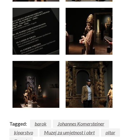
Tagged:
barok
Johannes Komersteiner
kiparstvo
Muzej za umjetnost i obrt
oltar