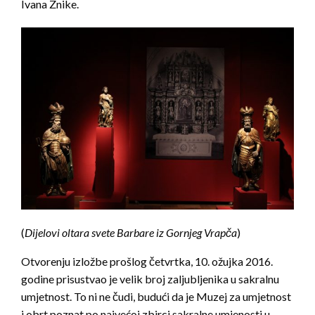
Ivana Znike.
(
Dijelovi oltara svete Barbare iz Gornjeg Vrapča
)
Otvorenju izložbe prošlog četvrtka, 10. ožujka 2016.
godine prisustvao je velik broj zaljubljenika u sakralnu
umjetnost. To ni ne čudi, budući da je Muzej za umjetnost
i obrt poznat po najvećoj zbirci sakralne umjenosti u