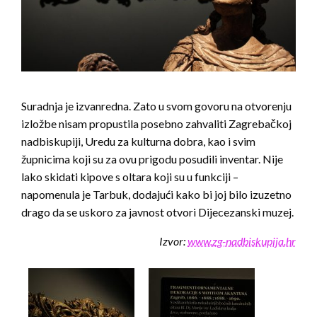
Suradnja je izvanredna. Zato u svom govoru na otvorenju
izložbe nisam propustila posebno zahvaliti Zagrebačkoj
nadbiskupiji, Uredu za kulturna dobra, kao i svim
župnicima koji su za ovu prigodu posudili inventar. Nije
lako skidati kipove s oltara koji su u funkciji –
napomenula je Tarbuk, dodajući kako bi joj bilo izuzetno
drago da se uskoro za javnost otvori Dijecezanski muzej.
Izvor:
www.zg-nadbiskupija.hr