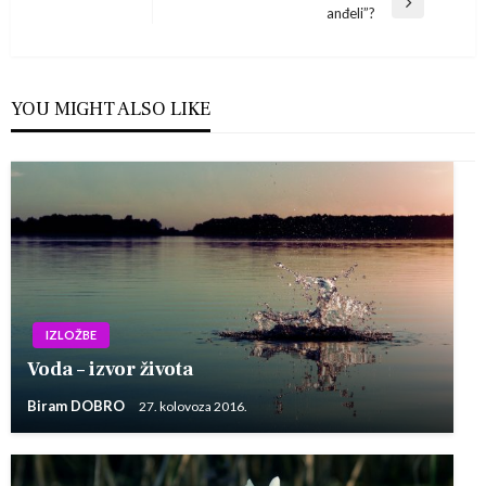
objava
Next
anđeli”?
Post
YOU MIGHT ALSO LIKE
IZLOŽBE
Voda – izvor života
Biram DOBRO
27. kolovoza 2016.