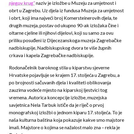
njegov krug”
naziv je izložbe u Muzeju za umjetnost i
obrt u Zagrebu. Uz djela iz fundusa Muzeja za umjetnost
i obrt, koji ima najveći broj Komersteinerovih djela, te
drugih muzeja, postav od ukupno 90-ak izložaka čine i
oltarne cjeline ili njihovi dijelovi, koji su samo za ovu
priliku posuđeni iz Dijecezanskoga muzeja Zagrebačke
nadbiskupije, Nadbiskupskog dvora te više župnih
crkava i kapela Zagrebačke nadbiskupije.
Rodonačelnik baroknog stila u kiparstvu sjeverne
Hrvatske pojavljuje se krajem 17. stoljeća u Zagrebu, a
po brojnosti sačuvanih djela i kvaliteti oblikovanja
zauzima vodeće mjesto na kiparskoj ljestvici tog
vremena. Autorica koncepcije izložbe, muzejska
savjetnica Nela Tarbuk ističe da je riječ o prvoj
monografskoj izložbi o jednom kiparu 17. stoljeća. To je
naša kulturna baština koja pokazuje kakve smo majstore
imali. Majstore o kojima se nažalost malo zna – rekla je