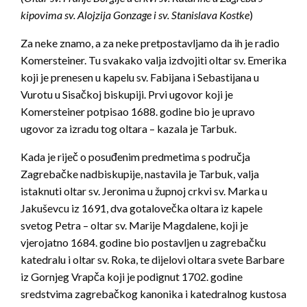
kipovima sv. Alojzija Gonzage i sv. Stanislava Kostke
)
Za neke znamo, a za neke pretpostavljamo da ih je radio
Komersteiner. Tu svakako valja izdvojiti oltar sv. Emerika
koji je prenesen u kapelu sv. Fabijana i Sebastijana u
Vurotu u Sisačkoj biskupiji. Prvi ugovor koji je
Komersteiner potpisao 1688. godine bio je upravo
ugovor za izradu tog oltara – kazala je Tarbuk.
Kada je riječ o posuđenim predmetima s područja
Zagrebačke nadbiskupije, nastavila je Tarbuk, valja
istaknuti oltar sv. Jeronima u župnoj crkvi sv. Marka u
Jakuševcu iz 1691, dva gotalovečka oltara iz kapele
svetog Petra – oltar sv. Marije Magdalene, koji je
vjerojatno 1684. godine bio postavljen u zagrebačku
katedralu i oltar sv. Roka, te dijelovi oltara svete Barbare
iz Gornjeg Vrapča koji je podignut 1702. godine
sredstvima zagrebačkog kanonika i katedralnog kustosa