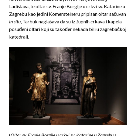
Ladislava, te oltar sv. Franje Borgije u crkvi sv. Katarine u
Zagrebu kao jedini Komersteineru pripisan oltar sačuvan
in situ
, Tarbuk naglašava da su iz župnih crkava i kapela
posuđeni oltari koji su također nekada bili u zagrebačkoj
katedrali.
(
Oltar sv. Franje Borgije u crkvi sv. Katarine u Zagrebu
s