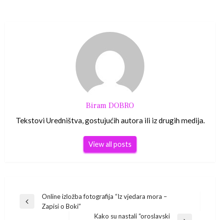
Biram DOBRO
Tekstovi Uredništva, gostujućih autora ili iz drugih medija.
View all posts
Navigacija
Online izložba fotografija “Iz vjedara mora –
Previous
Zapisi o Boki”
Post
Kako su nastali “oroslavski