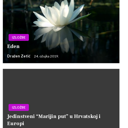
IZLOŽBE
Eden
Dražen Zetić
24. ožujka 2019.
IZLOŽBE
Jedinstveni “Marijin put” u Hrvatskoj i
Europi