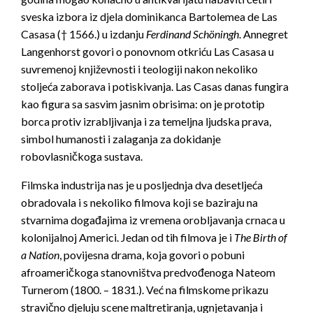
sveska izbora iz djela dominikanca Bartolemea de Las
Casasa († 1566.) u izdanju
Ferdinand Schöningh
. Annegret
Langenhorst govori o ponovnom otkriću Las Casasa u
suvremenoj književnosti i teologiji nakon nekoliko
stoljeća zaborava i potiskivanja. Las Casas danas fungira
kao figura sa sasvim jasnim obrisima: on je prototip
borca protiv izrabljivanja i za temeljna ljudska prava,
simbol humanosti i zalaganja za dokidanje
robovlasničkoga sustava.
Filmska industrija nas je u posljednja dva desetljeća
obradovala i s nekoliko filmova koji se baziraju na
stvarnima događajima iz vremena orobljavanja crnaca u
kolonijalnoj Americi. Jedan od tih filmova je i
The Birth of
a Nation
, povijesna drama, koja govori o pobuni
afroameričkoga stanovništva predvođenoga Nateom
Turnerom (1800. – 1831.). Već na filmskome prikazu
stravično djeluju scene maltretiranja, ugnjetavanja i