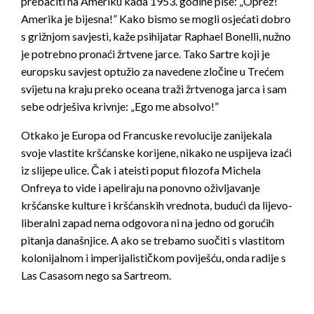
prebaciti na Ameriku kada 1953. godine piše: „Oprez!
Amerika je bijesna!” Kako bismo se mogli osjećati dobro
s grižnjom savjesti, kaže psihijatar Raphael Bonelli, nužno
je potrebno pronaći žrtvene jarce. Tako Sartre koji je
europsku savjest optužio za navedene zločine u Trećem
svijetu na kraju preko oceana traži žrtvenoga jarca i sam
sebe odrješiva krivnje: „Ego me absolvo!”
Otkako je Europa od Francuske revolucije zanijekala
svoje vlastite kršćanske korijene, nikako ne uspijeva izaći
iz slijepe ulice. Čak i ateisti poput filozofa Michela
Onfreya to vide i apeliraju na ponovno oživljavanje
kršćanske kulture i kršćanskih vrednota, budući da lijevo-
liberalni zapad nema odgovora ni na jedno od gorućih
pitanja današnjice. A ako se trebamo suočiti s vlastitom
kolonijalnom i imperijalističkom poviješću, onda radije s
Las Casasom nego sa Sartreom.