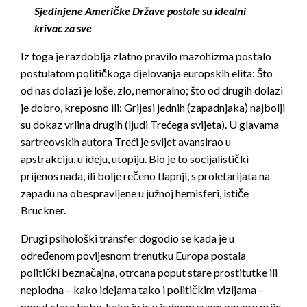
Sjedinjene Američke Države postale su idealni
krivac za sve
Iz toga je razdoblja zlatno pravilo mazohizma postalo
postulatom političkoga djelovanja europskih elita: Što
od nas dolazi je loše, zlo, nemoralno; što od drugih dolazi
je dobro, kreposno ili: Grijesi jednih (zapadnjaka) najbolji
su dokaz vrlina drugih (ljudi Trećega svijeta). U glavama
sartreovskih autora Treći je svijet avansirao u
apstrakciju, u ideju, utopiju. Bio je to socijalistički
prijenos nada, ili bolje rečeno tlapnji, s proletarijata na
zapadu na obespravljene u južnoj hemisferi, ističe
Bruckner.
Drugi psihološki transfer dogodio se kada je u
određenom povijesnom trenutku Europa postala
politički beznačajna, otrcana poput stare prostitutke ili
neplodna – kako idejama tako i političkim vizijama –
poput stare babe, kako ju je u jednom svom govoru prije