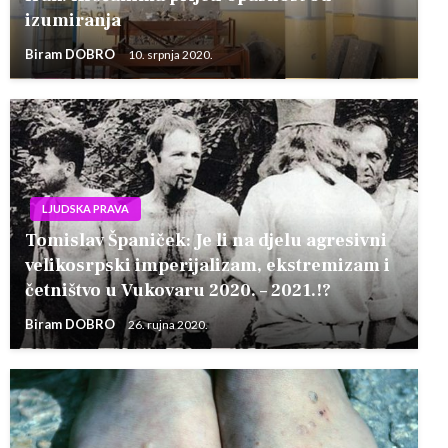
izumiranja
Biram DOBRO
10. srpnja 2020.
LJUDSKA PRAVA
Tomislav Španiček: Je li na djelu agresivni
velikosrpski imperijalizam, ekstremizam i
četništvo u Vukovaru 2020. – 2021.!?
Biram DOBRO
26. rujna 2020.