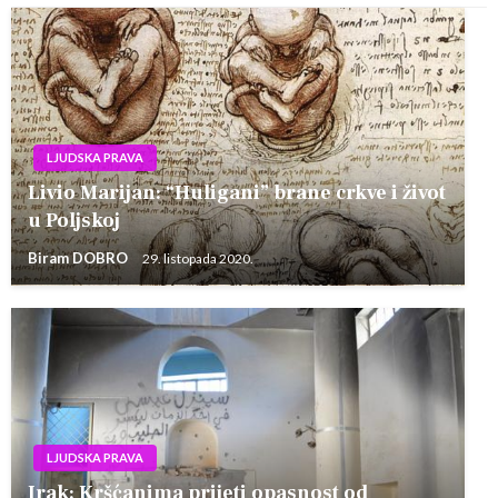
LJUDSKA PRAVA
Livio Marijan: “Huligani” brane crkve i život
u Poljskoj
Biram DOBRO
29. listopada 2020.
LJUDSKA PRAVA
Irak: Kršćanima prijeti opasnost od