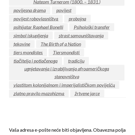
Nateom Turnerom (1800. – 1831.)
povijesna drama
povijest
povijest robovlasništva
probojna
psihijatar Raphael Bonelli
Psihološki transfer
simbol iskupljenja
strast samouništavanja
tekovine
The Birth of a Nation
tiers mondistes
Tiersmondisti
tlačitelja i potlačenoga
tradiciju
ugnjetavanja i izrabljivanja afroameričkoga
stanovništva
vlastitom kolonijalnom i imperijalističkom poviješću
zlatno pravilo mazohizma
žrtvene jarce
LEAVE A RESPONSE
Vaša adresa e-pošte neće biti objavljena.
Obavezna polja