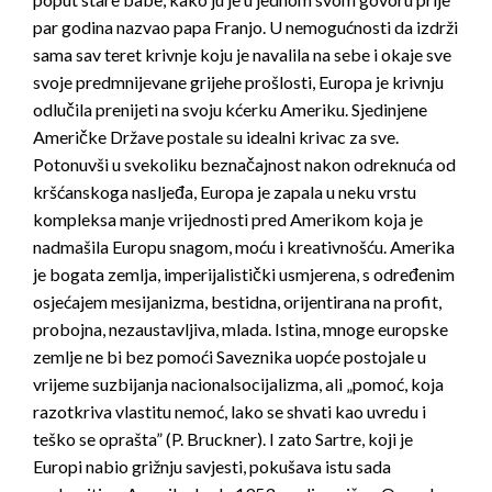
par godina nazvao papa Franjo. U nemogućnosti da izdrži
sama sav teret krivnje koju je navalila na sebe i okaje sve
svoje predmnijevane grijehe prošlosti, Europa je krivnju
odlučila prenijeti na svoju kćerku Ameriku. Sjedinjene
Američke Države postale su idealni krivac za sve.
Potonuvši u svekoliku beznačajnost nakon odreknuća od
kršćanskoga nasljeđa, Europa je zapala u neku vrstu
kompleksa manje vrijednosti pred Amerikom koja je
nadmašila Europu snagom, moću i kreativnošću. Amerika
je bogata zemlja, imperijalistički usmjerena, s određenim
osjećajem mesijanizma, bestidna, orijentirana na profit,
probojna, nezaustavljiva, mlada. Istina, mnoge europske
zemlje ne bi bez pomoći Saveznika uopće postojale u
vrijeme suzbijanja nacionalsocijalizma, ali „pomoć, koja
razotkriva vlastitu nemoć, lako se shvati kao uvredu i
teško se oprašta” (P. Bruckner). I zato Sartre, koji je
Europi nabio grižnju savjesti, pokušava istu sada