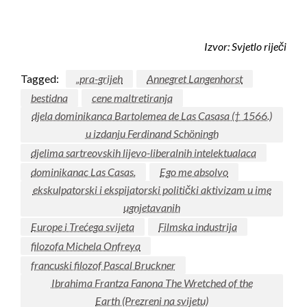
Izvor:
Svjetlo riječi
Tagged:
„pra-grijeh
Annegret Langenhorst
bestidna
cene maltretiranja
djela dominikanca Bartolemea de Las Casasa († 1566.)
u izdanju Ferdinand Schöningh
djelima sartreovskih lijevo-liberalnih intelektualaca
dominikanac Las Casas.
Ego me absolvo
ekskulpatorski i ekspijatorski politički aktivizam u ime
ugnjetavanih
Europe i Trećega svijeta
Filmska industrija
filozofa Michela Onfreya
francuski filozof Pascal Bruckner
Ibrahima Frantza Fanona The Wretched of the
Earth (Prezreni na svijetu)