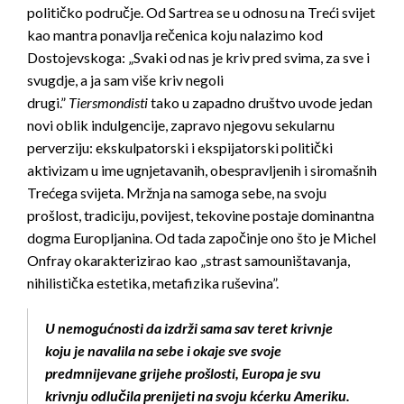
političko područje. Od Sartrea se u odnosu na Treći svijet
kao mantra ponavlja rečenica koju nalazimo kod
Dostojevskoga: „Svaki od nas je kriv pred svima, za sve i
svugdje, a ja sam više kriv negoli
drugi.”
Tiersmondisti
tako u zapadno društvo uvode jedan
novi oblik indulgencije, zapravo njegovu sekularnu
perverziju: ekskulpatorski i ekspijatorski politički
aktivizam u ime ugnjetavanih, obespravljenih i siromašnih
Trećega svijeta. Mržnja na samoga sebe, na svoju
prošlost, tradiciju, povijest, tekovine postaje dominantna
dogma Europljanina. Od tada započinje ono što je Michel
Onfray okarakterizirao kao „strast samouništavanja,
nihilistička estetika, metafizika ruševina”.
U nemogućnosti da izdrži sama sav teret krivnje
koju je navalila na sebe i okaje sve svoje
predmnijevane grijehe prošlosti, Europa je svu
krivnju odlučila prenijeti na svoju kćerku Ameriku.