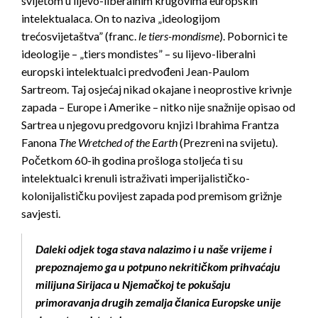
svijetom u lijevo-liberalnim krugovima europskih
intelektualaca. On to naziva „ideologijom
trećosvijetaštva” (franc.
le tiers-mondisme
). Pobornici te
ideologije – „tiers mondistes” – su lijevo-liberalni
europski intelektualci predvođeni Jean-Paulom
Sartreom. Taj osjećaj nikad okajane i neoprostive krivnje
zapada – Europe i Amerike – nitko nije snažnije opisao od
Sartrea u njegovu predgovoru knjizi Ibrahima Frantza
Fanona
The Wretched of the Earth
(Prezreni na svijetu).
Početkom 60-ih godina prošloga stoljeća ti su
intelektualci krenuli istraživati imperijalističko-
kolonijalističku povijest zapada pod premisom grižnje
savjesti.
Daleki odjek toga stava nalazimo i u naše vrijeme i
prepoznajemo ga u potpuno nekritičkom prihvaćaju
milijuna Sirijaca u Njemačkoj te pokušaju
primoravanja drugih zemalja članica Europske unije