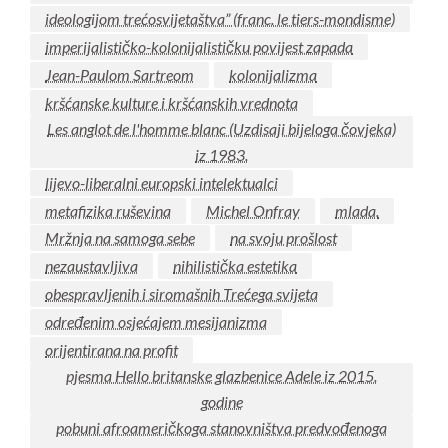
ideologijom trećosvijetaštva” (franc. le tiers-mondisme)
imperijalističko-kolonijalističku povijest zapada
Jean-Paulom Sartreom
kolonijalizma
kršćanske kulture i kršćanskih vrednota
Les anglot de l'homme blanc (Uzdisaji bijeloga čovjeka)
iz 1983.
lijevo-liberalni europski intelektualci
metafizika ruševina
Michel Onfray
mlada.
Mržnja na samoga sebe
na svoju prošlost
nezaustavljiva
nihilistička estetika
obespravljenih i siromašnih Trećega svijeta
određenim osjećajem mesijanizma
orijentirana na profit
pjesma Hello britanske glazbenice Adele iz 2015.
godine
pobuni afroameričkoga stanovništva predvođenoga