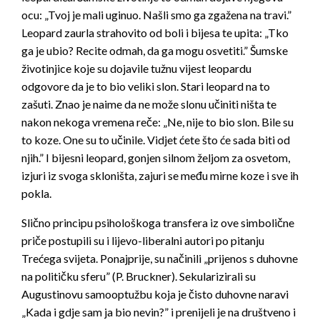
ocu: „Tvoj je mali uginuo. Našli smo ga zgažena na travi.”
Leopard zaurla strahovito od boli i bijesa te upita: „Tko
ga je ubio? Recite odmah, da ga mogu osvetiti.” Šumske
životinjice koje su dojavile tužnu vijest leopardu
odgovore da je to bio veliki slon. Stari leopard na to
zašuti. Znao je naime da ne može slonu učiniti ništa te
nakon nekoga vremena reče: „Ne, nije to bio slon. Bile su
to koze. One su to učinile. Vidjet ćete što će sada biti od
njih.” I bijesni leopard, gonjen silnom željom za osvetom,
izjuri iz svoga skloništa, zajuri se među mirne koze i sve ih
pokla.
Slično principu psihološkoga transfera iz ove simbolične
priče postupili su i lijevo-liberalni autori po pitanju
Trećega svijeta. Ponajprije, su načinili „prijenos s duhovne
na političku sferu” (P. Bruckner). Sekularizirali su
Augustinovu samooptužbu koja je čisto duhovne naravi
„Kada i gdje sam ja bio nevin?” i prenijeli je na društveno i