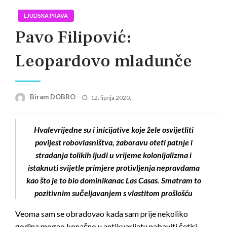
LJUDSKA PRAVA
Pavo Filipović:
Leopardovo mladunče
Posted
Biram DOBRO
12. lipnja 2020.
on
Hvalevrijedne su i inicijative koje žele osvijetliti
povijest robovlasništva, zaboravu oteti patnje i
stradanja tolikih ljudi u vrijeme kolonijalizma i
istaknuti svijetle primjere protivljenja nepravdama
kao što je to bio dominikanac Las Casas. Smatram to
pozitivnim sučeljavanjem s vlastitom prošlošću
Veoma sam se obradovao kada sam prije nekoliko
godina mogao konačno u antikvarijatu nabaviti četiri