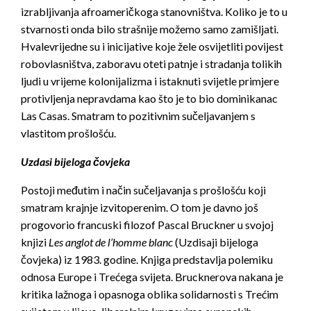
izrabljivanja afroameričkoga stanovništva. Koliko je to u
stvarnosti onda bilo strašnije možemo samo zamišljati.
Hvalevrijedne su i inicijative koje žele osvijetliti povijest
robovlasništva, zaboravu oteti patnje i stradanja tolikih
ljudi u vrijeme kolonijalizma i istaknuti svijetle primjere
protivljenja nepravdama kao što je to bio dominikanac
Las Casas. Smatram to pozitivnim sučeljavanjem s
vlastitom prošlošću.
Uzdasi bijeloga čovjeka
Postoji međutim i način sučeljavanja s prošlošću koji
smatram krajnje izvitoperenim. O tom je davno još
progovorio francuski filozof Pascal Bruckner u svojoj
knjizi
Les anglot de l’homme blanc
(Uzdisaji bijeloga
čovjeka) iz 1983. godine. Knjiga predstavlja polemiku
odnosa Europe i Trećega svijeta. Brucknerova nakana je
kritika lažnoga i opasnoga oblika solidarnosti s Trećim