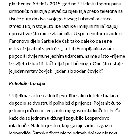
glazbenice Adele iz 2015. godine. U tekstu i spotu punu
simboličkih aluzija pjevačica bjelkinja preko telefona na
tisuće puta doziva svojega bivšeg ljubavnika crnca
između kojih stoje „tolike razlike i milijuni milja” da joj
oprosti sve što mu je zla učinila. U spomenutom uvodu u
Fanonovo djelo Sartre ide čak tako daleko da se ne
usteže izjaviti ni sljedeće: „…ubiti Europljanina znači
pogoditi dvije muhe jednim udarcem, naime u isto vrijeme
iz svijeta izbaciti tlačitelja i potlačenoga. Ono što ostaje
je jedan mrtav čovjek i jedan slobodan čovjek”.
Psihološki transfer
U djelima sartreovskih lijevo-liberalnih intelektualaca
dogodio se dvostruki psihološki prijenos. Pojasnit ću to
jednom pričom o Leopardu i njegovu mladunčetu. Priča
kaže da se jednom u džungli zagubilo Leopardovo
mladunče. Naletio je slon, koji ga nije vidio, i zgazio
leopardića. Šumske životinje to odmah dojave njegovu