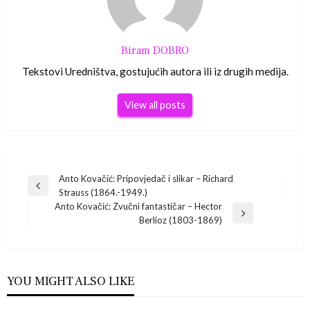
Biram DOBRO
Tekstovi Uredništva, gostujućih autora ili iz drugih medija.
View all posts
Navigacija
Anto Kovačić: Pripovjedač i slikar – Richard
Previous
Strauss (1864.-1949.)
Post
objava
Anto Kovačić: Zvučni fantastičar – Hector
Next
Berlioz (1803-1869)
Post
YOU MIGHT ALSO LIKE