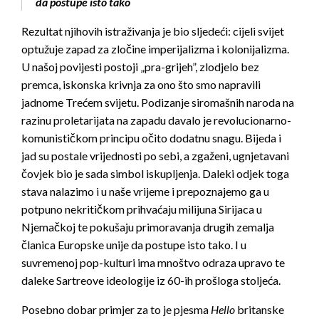
da postupe isto tako
Rezultat njihovih istraživanja je bio sljedeći: cijeli svijet
optužuje zapad za zločine imperijalizma i kolonijalizma.
U našoj povijesti postoji „pra-grijeh”, zlodjelo bez
premca, iskonska krivnja za ono što smo napravili
jadnome Trećem svijetu. Podizanje siromašnih naroda na
razinu proletarijata na zapadu davalo je revolucionarno-
komunističkom principu očito dodatnu snagu. Bijeda i
jad su postale vrijednosti po sebi, a zgaženi, ugnjetavani
čovjek bio je sada simbol iskupljenja. Daleki odjek toga
stava nalazimo i u naše vrijeme i prepoznajemo ga u
potpuno nekritičkom prihvaćaju milijuna Sirijaca u
Njemačkoj te pokušaju primoravanja drugih zemalja
članica Europske unije da postupe isto tako. I u
suvremenoj pop-kulturi ima mnoštvo odraza upravo te
daleke Sartreove ideologije iz 60-ih prošloga stoljeća.
Posebno dobar primjer za to je pjesma
Hello
britanske